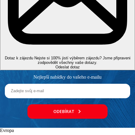
Poznámka
Rozsah a kvalita výše uvedených služeb a aktivit může být
ovlivněna zavedením případných hygienických či
protiepidemických opatření v dané destinaci.
Další příletová letiště
Letiště Varna je vzdáleno 100 km od hotelu.
Vzdálenosti
Dotaz k zájezdu
Nejste si 100% jistí výběrem zájezdu? Jsme připraveni
zodpovědět všechny vaše dotazy.
50 m
Odeslat dotaz
Vzdálenost k pláži
Nejlepší nabídky do vašeho e-mailu
300 m
Centrum města
30 km
Vzdálenost od nejbližšího letiště
ODEBÍRAT
Pláž
Lehátka na pláži za poplatek
Evropa
Slunečníky na pláži za poplatek