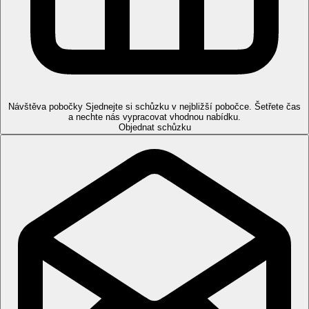
Sportovní nabídka
Zdarma:
fitness, biliár, stolní tenis.
Za poplatek:
tenis (v blízkosti hotelu), minigolf (v
blízkosti hotelu), vodní sporty na pláži, půjčovna kol.
Děti
Dětský bazén, dětské hřiště, dětská postýlka zdarma (na
vyžádání).
Návštěva pobočky
Sjednejte si schůzku v nejbližší pobočce. Šetřete čas
a nechte nás vypracovat vhodnou nabídku.
Karty
Objednat schůzku
VISA, EC/MC.
Web
http://www.avligabeach.com
Wellness
Za poplatek:
sauna, masáže, vířivka, kosmetický salón.
Internet
Zdarma:
WiFi v hotelu.
Oficiální kategorie
3 hvězdičky