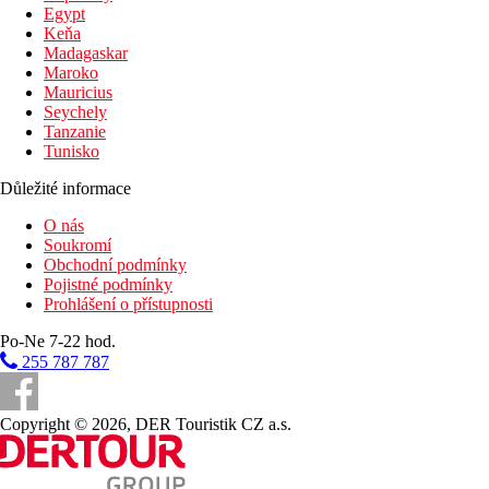
Egypt
Keňa
Pláž
Madagaskar
Maroko
Lehátka na pláži za poplatek
Mauricius
Slunečníky na pláži za poplatek
Seychely
Plážová dovolená
Tanzanie
Tunisko
Bazény
Důležité informace
Lehátka a slunečníky u bazénu zdarma
O nás
Dětský bazén
Soukromí
Bar u bazénu
Obchodní podmínky
brouzdaliště
Pojistné podmínky
Prohlášení o přístupnosti
Fotogalerie
Po-Ne 7-22 hod.
255 787 787
Copyright © 2026, DER Touristik CZ a.s.