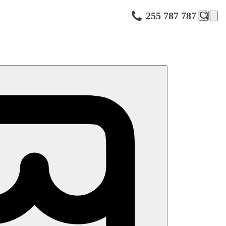
255 787 787
terasa s lehátky a slunečníky zdarma, osušky zdarma (výměna za
 mají prosklené dveře a nemají patio