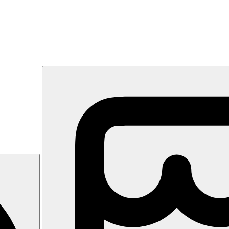
 vody
y v zahradě. Městečko Sampieri cca 2,5 km.
 bary, konferenční centrum, amfiteátr. Venku zahrada, bazén, vířivka a 
izace, TV/sat., telefon, trezor, minibar. Ve vilkách v zahradě. Pokoje
e výše uvedené vybavení)