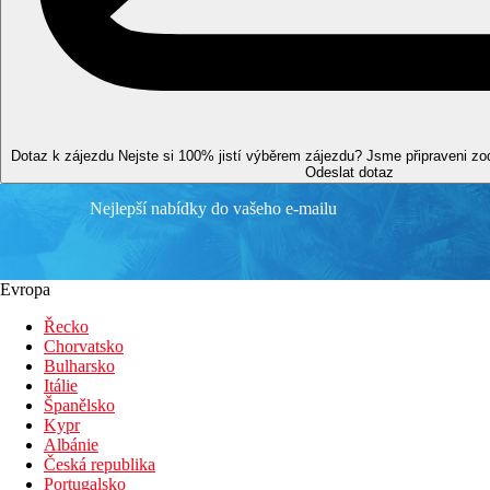
Nákupy
4 km
Centrum města
130 km
Vzdálenost od nejbližšího letiště
1,4 km
Dotaz k zájezdu
Nejste si 100% jistí výběrem zájezdu? Jsme připraveni z
Vzdálenost k pláži
Odeslat dotaz
Nejlepší nabídky do vašeho e-mailu
Pláž
Lehátka a slunečníky na pláži zdarma
Plážová dovolená
Evropa
Řecko
Bazény
Chorvatsko
Bulharsko
Lehátka a slunečníky u bazénu zdarma
Itálie
Dětský bazén
Španělsko
Bar u bazénu
Kypr
brouzdaliště
Albánie
Česká republika
Fotogalerie
Portugalsko