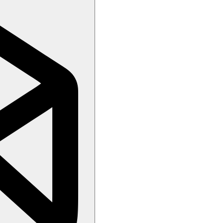
z možnosti zakoupení výletů.
e.