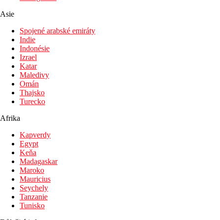
Asie
Spojené arabské emiráty
Indie
Indonésie
Izrael
Katar
Maledivy
Omán
Thajsko
Turecko
Afrika
Kapverdy
Egypt
Keňa
Madagaskar
Maroko
Mauricius
Seychely
Tanzanie
Tunisko