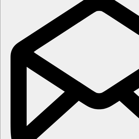
Druh pláže: písečná
Lehátka a slunečníky na pláži zdarma
Hotel přímo u pláže
Plážová dovolená
Písečná pláž přímo u hotelu, lehátka, slunečníky a osušky zdarma
Sportovní nabídka
Zdarma:
fitness centrum, aerobik, lukostřelba, aquafit, aqua-gym
Za poplatek
: vodní sporty na pláži (nepatří k hotelu), půjčovna 
Karty
Visa, MC
All inclusive
All Inclusive: 24 hodin, zahrnuje snídaně, obědy a veče
výroby. Lze čerpat v místech a časech určených hotelem. 
Plážová restaurace otevřena od 12:30-14:00 formou bufetu
Pool Snack Bar - 12:30-18:00
Beach Bar - 10:00-18:00
Lobby Bar 24/7
Theater Bar 21:45 - 23:00 (pouze ve dnech, kdy je využí
Palapa Bar 10:00-24:00