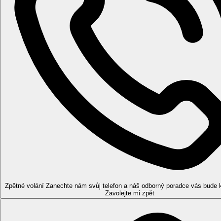
Dvoulůžkový pokoj
: manželská postel, sat TV, sprchový
Dvoulůžkový pokoj Boční výhled moře
: viz dvoulůžkov
Rodinný pokoj
: viz dvoulůžkový pokoj, prostornější cca
Rodinný pokoj Výhled moře
: viz. rodinný pokoj, navíc
Zábava
Denní a večerní programy pro děti i dospělé.
Dětské kluby a kluby pro mladistvé:
Baby club 3-6.99
Kids club 7-13.99
Young club 14-17.99
Stravování
VIz program All Inclusive
Pool Snack Bar
(od 12.30 do 18 hodin) s nabídkou teplých neb
Plážový bar
(od 10 do 18 hodin) přímo na pláži Chaves nabízí n
Lobby bar
, otevřený 24 hodin denně, od 23:00 nabídka chlaze
Divadelní bar
(od 21.45 do 23 hodin, kdy je divadlo otevřeno), 
Bar Palapa
(od 10.00 do půlnoci) s výhledem na moře, jedinečné
Zpětné volání
Zanechte nám svůj telefon a náš odborný poradce vás bude 
Zavolejte mi zpět
od 10.30 do 12.30.
Pláž