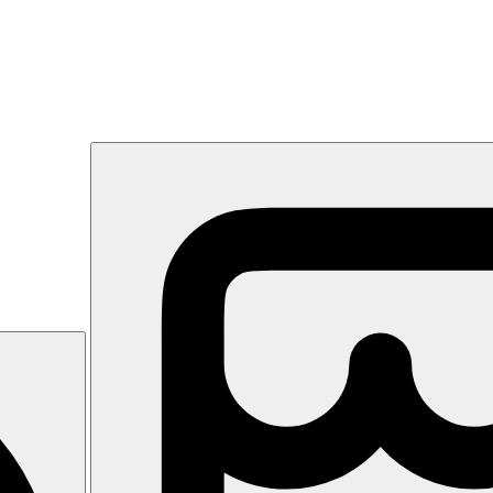
a Sal Rei.
te restaurace (Gourmet Restaurant za poplatek, otevřena 3x v týdnu), ba
odou, terasa na opalování s lehátky a slunečníky zdarma, bar u bazénu.
vání zdarma