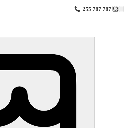
255 787 787
r, prádelna za poplatek, směnárna, hotelový obchod, bankomat,