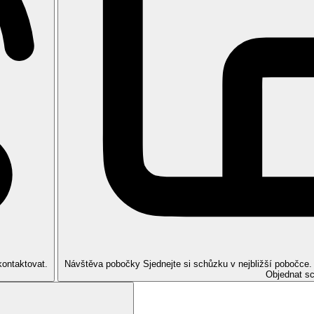
 kout nebo vana, WC, chladnička, balkon nebo terasa, výhled do zahrad
ý pokoj, boční výhled na moře, balkon nebo terasa, velikost pokoje cc
 32 m2, obývací část s rozkládací pohovkou, balkon nebo terasa, optic
 výhled na moře, cca 39m2.
o studených nápojů. V čase 10.30 - 12.30 je v baru nabízena pozdní sn
ápoje a studené sendviče: je to ideální místo pro relaxaci s výhledem n
ných sendvičů
kde si můžete vychutnat ta nejlepší představení a zároveň popíjet oblíb
 místo, které nabízí úchvatný výhled na moře, zde si hosté mohou dopřá
kontaktovat.
Návštěva pobočky
Sjednejte si schůzku v nejbližší pobočce
Objednat s