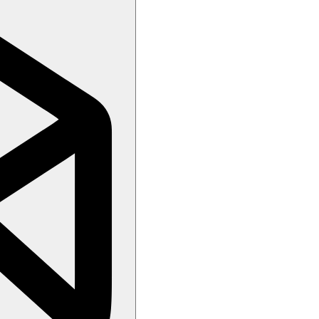
, plážový bar.
, plážový volejbal, šipky, boccia, tenis
kol (nepatří k hotleu)
ře formou bufetu, během dne lehké občerstvení, neomezené množství roz
Upozornění: v hlavní restauraci je po mužích vyžadováno nošení dlouh
, alkoholické a nealkoholické nápoje
váno pro animace divadlo)