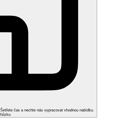
y, velikost pokoje cca 27 m2.
a 27 m2.
ky oddělené pokoje.
ídaně.
a oceán.
ený nápoj.
t nápoj nebo kávu, aniž by opustili bazén, nebo si dát pozdní snídani
. Šetřete čas a nechte nás vypracovat vhodnou nabídku.
chůzku