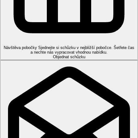
odpolední snack, zmrzlina
alkoholické a nealkoholické nápoje místní výroby (10:00-
23:00 hod.)
Sportovní nabídka
Za poplatek:
tenis, stolní tenis, biliárd, fitness, sauna, pára,
jacuzzi, vodní sporty na pláži.
Návštěva pobočky
Sjednejte si schůzku v nejbližší pobočce. Šetřete čas
Zábava
a nechte nás vypracovat vhodnou nabídku.
Možnosti zábavy v centru letoviska.
Objednat schůzku
Děti
Dětské brouzdaliště, hřiště, dětská postýlka zdarma.
Poznámka
Rozsah a kvalita výše uvedených služeb a aktivit může být
ovlivněna zavedením případných hygienických či
protiepidemických opatření v dané destinaci.
Internet
Zdarma:
WIFI v lobby a na pokojích.