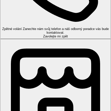
brouzdaliště, bar u bazénu, terasa na slunění, lehátka a
slunečníky zdarma.
Pokoje
Studio
: koupelna, WC, vysoušeč vlasů, TV/sat., klimatizace,
telefon, trezor (za poplatek), kuchyňský kout s ledničkou,
Zpětné volání
Zanechte nám svůj telefon a náš odborný poradce vás bude
balkon nebo terasa.
kontaktovat.
Zavolejte mi zpět
Apartmán:
oddělená ložnice.
Pláž
Hotel cca 200 m od písečné pláže Nissi Beach a Sandy Beach.
Lehátka a slunečníky za poplatek.
Stravování
Polopenze
Snídaně a večeře formou bufetu.
All inclusive
snídaně, oběd a večeře formou bufetu
odpolední káva, čaj