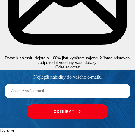
Web
http://www.akteabeach.com
Oficiální kategorie
4 hvězdičky
Další příletová letiště
Letiště Paphos je vzdáleno 166 km od hotelu.
Vzdálenosti
Dotaz k zájezdu
Nejste si 100% jistí výběrem zájezdu? Jsme připraveni
zodpovědět všechny vaše dotazy.
52 km
Odeslat dotaz
Vzdálenost od nejbližšího letiště
Nejlepší nabídky do vašeho e-mailu
2 km
Centrum města
200 m
Vzdálenost k pláži
ODEBÍRAT
Pláž
Lehátka na pláži za poplatek
Evropa
Slunečníky na pláži za poplatek