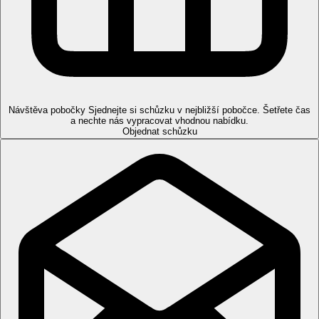
zmrzlina, snack (11.00-18.00 hod.)
láhev vody na pokoj po příletu
lehké občerstvení během dne (11.00-13.00 a 16.00-18.00
hod.)
1x pobyt návštěva a la carte restaurace 5one Fine Rooftop
Restaurant (nutná rezervace předem)
All inclusive Plus
Návštěva pobočky
Sjednejte si schůzku v nejbližší pobočce. Šetřete čas
a nechte nás vypracovat vhodnou nabídku.
k all inclusive navíc ovoce po příletu na pokoj
Objednat schůzku
vybrané alkoholické a nealkoholické nápoje mezinárodní
výorby, koktejly
župany a pantofle v kouplně
1x pobyt návštěva a la carte restaurace 5one Fine Dinning
Rooftop (nutná rezervace předem)
2x pobyt návštěva a la carte restaurace Sol y Maris (nutná
rezervace předem)
Sportovní nabídka