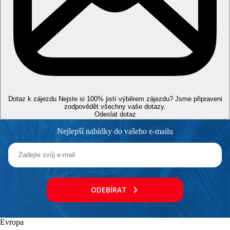
Zdarma: fitnes.
Za poplatek: masáže, sauna, parní lázně, vodní sporty.
Zvláštnosti
Pouze pro dospělé.
Internet
Zdarma: Wifi v rámci celého hotelu
Dotaz k zájezdu
Nejste si 100% jistí výběrem zájezdu? Jsme připraveni
Web
zodpovědět všechny vaše dotazy.
https://www.tasiamarisbeach.com
Odeslat dotaz
Nejlepší nabídky do vašeho e-mailu
Další příletová letiště
Letiště Paphos je vzdáleno 165 km od hotelu.
Vzdálenosti
55 km
ODEBÍRAT
Vzdálenost od nejbližšího letiště
100 m
Vzdálenost k pláži
Evropa