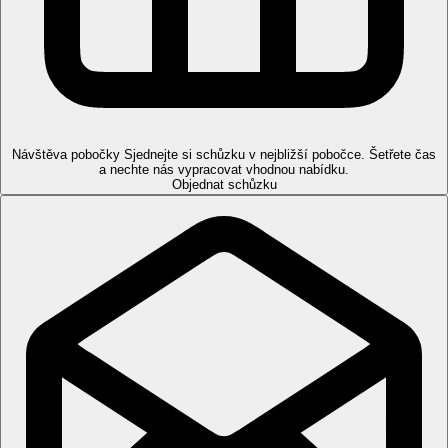
Sportovní nabídka
Zdarma:
stolní tenis, fitness.
Za poplatek:
sauna, jacuzzi, masáže, tenis.
Zábava
Návštěva pobočky
Sjednejte si schůzku v nejbližší pobočce. Šetřete čas
Denní a večerní animační programy.
a nechte nás vypracovat vhodnou nabídku.
Objednat schůzku
Děti
Dětský bazén, dětské hřiště, miniklub, dětská postýlka zdarma.
Internet
Zdarma:
WiFi v celém hotelu.
Web
http://www.tsokkos.com
Oficiální kategorie
4 hvězdičky
Další příletová letiště
Letiště Paphos je vzdáleno 164 km od hotelu.