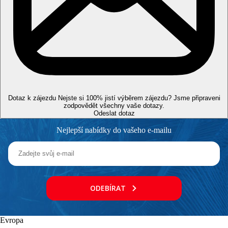
Vzdálenosti
50 km
Vzdálenost od nejbližšího letiště
150 m
Vzdálenost k pláži
4 km
Dotaz k zájezdu
Nejste si 100% jistí výběrem zájezdu? Jsme připraveni
Centrum města
zodpovědět všechny vaše dotazy.
Odeslat dotaz
200 m
Nákupy
Nejlepší nabídky do vašeho e-mailu
Pláž
Lehátka na pláži za poplatek
Slunečníky na pláži za poplatek
Plážová dovolená
ODEBÍRAT
Bazény
Evropa