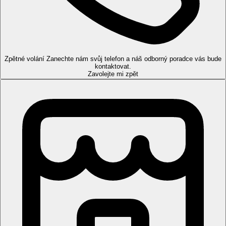
Pokoje
Studio:
koupelna/WC (vysoušeč vlasů), klimatizace, TV/sat.,
telefon, kuchyňský kout s ledničkou, trezor (za poplatek),
balkon nebo terasa.
Apartmán:
oddělená ložnice.
Zpětné volání
Zanechte nám svůj telefon a náš odborný poradce vás bude
kontaktovat.
Pláž
Zavolejte mi zpět
Písečná pláž s pozvolným vstupem do vody 150 m od hotelu
(přes místní komunikaci). Lehátka a slunečníky za poplatek.
Stravování
Polopenze
Snídaně a večeře formou bufetu.
All inclusive
Snídaně, oběd a večeře formou bufetu
Občerstvení (10.30–12.00 a 15.30–17.30 hod.)
Neomezená konzumace alkoholických a nealkoholických
nápojů místní výroby (10.00–24.00 hod.)
Zmrzlina, káva a čaj (10.00-24.00 hod.)