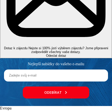
Vzdálenosti
50 m
Vzdálenost k pláži
14 km
Golfové hřiště
7 km
Dotaz k zájezdu
Nejste si 100% jistí výběrem zájezdu? Jsme připraveni
Centrum města
zodpovědět všechny vaše dotazy.
Odeslat dotaz
46 km
Nejlepší nabídky do vašeho e-mailu
Vzdálenost od nejbližšího letiště
Pláž
Lehátka a slunečníky na pláži zdarma
Hotel přímo u pláže
ODEBÍRAT
Plážová dovolená
Fotogalerie
Evropa