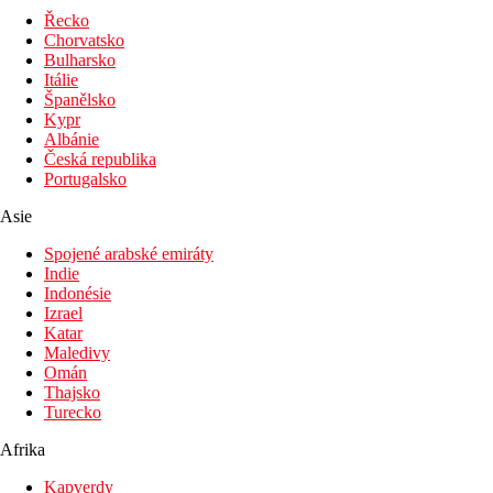
Řecko
Chorvatsko
Bulharsko
Itálie
Španělsko
Kypr
Albánie
Česká republika
Portugalsko
Asie
Spojené arabské emiráty
Indie
Indonésie
Izrael
Katar
Maledivy
Omán
Thajsko
Turecko
Afrika
Kapverdy