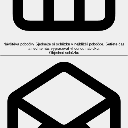
Snídaně a večeře formou bufetu.
Plná penze
Snídaně, oběd a večeře formou bufetu.
Sportovní nabídka
Zdarma:
tenisový kurt (vybavení za poplatek), stolní tenis,
fitness.
Za poplatek:
kulečník, squash, sauna, masáže, kurzy potápění,
vodní sporty na pláži.
Návštěva pobočky
Sjednejte si schůzku v nejbližší pobočce. Šetřete čas
a nechte nás vypracovat vhodnou nabídku.
Zábava
Objednat schůzku
Animační programy pro děti i dospělé.
Děti
Dětský koutek, dětský bazén, dětská postýlka zdarma,
Wellness
Za poplatek: Spa ve vedlejším sesterském hotelu Sunrise Pearl
Resort. Různé druhy masáží, kosmetických balíčků, vnitřní
bazén, parní lázně, sauna.
Pro handicapované
Na vyžádání několi pokojů přizpůsobených pro handicapované
klienty.
Internet