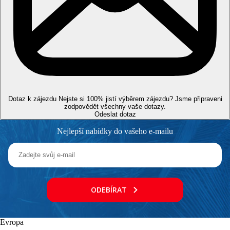
Zdarma:
WiFi v lobby i na pokojích.
Za poplatek:
internetový koutek v lobby.
Web
www.sunrise.com
Vzdálenosti
Dotaz k zájezdu
Nejste si 100% jistí výběrem zájezdu? Jsme připraveni
50 m
zodpovědět všechny vaše dotazy.
Centrum města
Odeslat dotaz
Nejlepší nabídky do vašeho e-mailu
65 km
Vzdálenost od nejbližšího letiště
0 m
Vzdálenost k pláži
Pláž
ODEBÍRAT
Lehátka na pláži za poplatek
Slunečníky na pláži za poplatek
Evropa
Hotel přímo u pláže