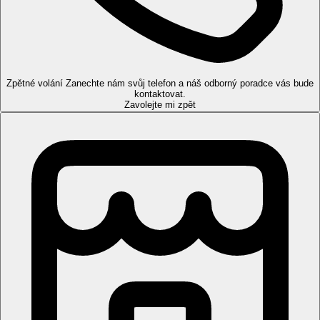
Apartmán:
oddělená ložnice
Studio, Superior:
renovované, 1 místnost
Pláž
Písečná pláž cca 400 m od hotelu. Lehátka a slunečníky za
Zpětné volání
Zanechte nám svůj telefon a náš odborný poradce vás bude
poplatek
kontaktovat.
Zavolejte mi zpět
Stravování
Polopenze
kontinentální snídaně formou bufetu, večeře menu (výběr
z několika jídel)
Zábava
Možnosti zábavy v centru letoviska Protaras.
Děti
Dětské hřiště.
Web
www.windmillshotel.com.cy
Oficiální kategorie
3 hvězdičky