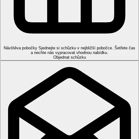
Poznámka
Vzdálenosti
60 km
Vzdálenost od nejbližšího letiště
Návštěva pobočky
Sjednejte si schůzku v nejbližší pobočce. Šetřete čas
8 km
a nechte nás vypracovat vhodnou nabídku.
Centrum města
Objednat schůzku
400 m
Vzdálenost k pláži
18 km
Aquapark
Pláž
Lehátka na pláži za poplatek
Slunečníky na pláži za poplatek
Plážová dovolená
Bazény