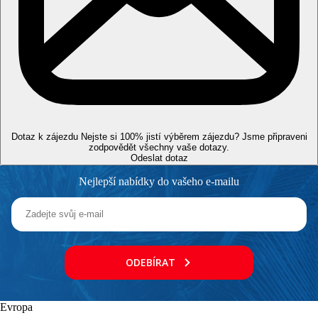
Lehátka a slunečníky u bazénu zdarma
Bar u bazénu
brouzdaliště
Fotogalerie
Dotaz k zájezdu
Nejste si 100% jistí výběrem zájezdu? Jsme připraveni
zodpovědět všechny vaše dotazy.
Odeslat dotaz
Nejlepší nabídky do vašeho e-mailu
ODEBÍRAT
Evropa