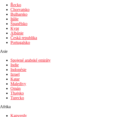
Řecko
Chorvatsko
Bulharsko
Itálie
Španělsko
Kypr
Albánie
Česká republika
Portugalsko
Asie
Spojené arabské emiráty
Indie
Indonésie
Izrael
Katar
Maledivy
Omán
Thajsko
Turecko
Afrika
Kapverdy