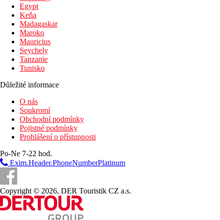
Egypt
Keňa
Pláž
Madagaskar
Maroko
Lehátka a slunečníky na pláži zdarma
Mauricius
Hotel přímo u pláže
Seychely
Plážová dovolená
Tanzanie
Tunisko
Bazény
Důležité informace
Lehátka a slunečníky u bazénu zdarma
O nás
Bar u bazénu
Soukromí
Obchodní podmínky
Fotogalerie
Pojistné podmínky
Prohlášení o přístupnosti
Po-Ne 7-22 hod.
Exim.Header.PhoneNumberPlatinum
Copyright © 2026, DER Touristik CZ a.s.