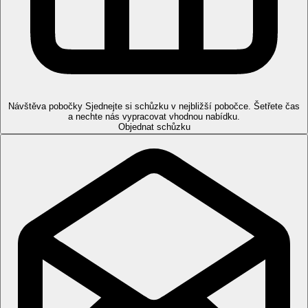
50m2.
Suite, Výhled na moře
: výhled na moře, 50 m2.
Suite, Superior, Výhled na moře:
prostornější, výhled
na moře, 52m2.
K dispozici bezbariérové junior suite: vždy na vyžádání dle
konkrétních požadavků klienta.
Pláž
Návštěva pobočky
Sjednejte si schůzku v nejbližší pobočce. Šetřete čas
Uměle vytvořená písečná pláž přímo u hotelu. Lehátka,
a nechte nás vypracovat vhodnou nabídku.
Objednat schůzku
slunečníky a osušky zdarma. Pro vstup do moře doporučujeme
obuv.
Stravování
Polopenze
Snídaně formou bufetu, tematické obědy a večeře formou
bufetu nebo výběru z menu (možný výběr restaurace,
nutná rezervace).
Ultra all inclusive
Snídaně, oběd a večeře formou bufetu
Naplněný minibar při příletu (doplnění za poplatek)