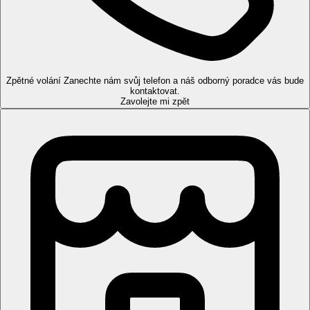
klidnému prostředí, vysoké úrovni služeb a zaměření na
dospělou klientelu je ideální volbou pro páry hledající luxusní a
ničím nerušenou dovolenou.
Poloha
Hotelový komplex v klidné poloze cca 140 km od letiště
Zpětné volání
Zanechte nám svůj telefon a náš odborný poradce vás bude
Larnaca, cca 3 km od města Paphos. Nejbližší obchody a
kontaktovat.
restaurace cca 500 m od hotelu.
Zavolejte mi zpět
Vybavení
Hlavní budova a několik vedlejších budov, vstupní hala s
recepcí, hlavní restaurace, restaurace à la carte, lobby bar,
minimarket, bar s živou hudbou, sport bar s velkoplošnou TV.
Venku 2 bazény, terasa na slunění, lehátka, slunečníky a osušky
zdarma, bar u bazénu.
Pokoje
Junior suite
: koupelna (vysoušeč vlasů, župany), WC, TV/sat.,
DVD přehrávač, trezor, telefon, set na přípravu kávy a čaje,
espresso kávovar, při příletu koš ovoce a víno, minibar (za
poplatek), balkon nebo terasa, 42m2.
Suite
: prostornější, ložnice oddělená od obývací části
posuvnými dveřmi, 50m2.
Suite, Výhled směrem k moři
: výhled směrem k moři,