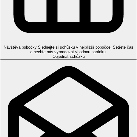
Kanifushi Residence:
594m2, 2 ložnice, 2 koupelny, osobní
komorník, 115m2 soukromý bazén,
exkluzivní služby viz.
"Dodatečné služby"
Pláž
Dlouhá písečná pláž s jemným bílým pískem. Lehátka a
slunečníky zdarma.
Stravování
Návštěva pobočky
Sjednejte si schůzku v nejbližší pobočce. Šetřete čas
Premium All Inclusive (The Kanifushi Plan)
a nechte nás vypracovat vhodnou nabídku.
Objednat schůzku
Snídaně (07:00-10:30), oběd (12:00-14:30), večeře
(19:00-22:00) v hlavní restauraci The Spice
À la carte oběd v restauraci The Sunset od 12:00 - 17:00
(burgery, sendviče, lehké občerstvení)
Lehké občerstvení v baru The Liquid od 12:00 - 17:00 a
od 17:00 - 19:00 k dispozici Fish and Chips
Srí Lanský street food každý den mimo středy a neděle od
17:00 - 21:00 v restauraci Ceylon Bliss
Speciální vegetariánská restaurace Just VEG otevřená na
oběd (12:30-14:30) a večeři (19:00-22:30)
Nabídka marockého čaje a kávy v baru Marrakech (11:00-
23:00)
1x stravování v jedné z tématických restaurací (min. 4
noci pobytu)
The Sunset (večeře - asijská/středomořská kuchyně)