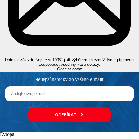
Sportovní nabídka
Zdarma:
fitness.
Za poplatek:
vodní sporty na pláži, tenisové kurty.
Zábava
Možnosti zábavy v okolí hotelu.
Děti
Dětská postýlka zdarma (na vyžádání).
Dotaz k zájezdu
Nejste si 100% jistí výběrem zájezdu? Jsme připraveni
Zvláštnosti
zodpovědět všechny vaše dotazy.
Shuttle bus zdarma na veřejnou pláž a do nákupního centra
Odeslat dotaz
Dubai Mall (může být hotelem kdykoliv změněno, nutná
Nejlepší nabídky do vašeho e-mailu
předchozí rezervace).
Internet
Zdarma:
Wi-Fi v rámci hotelu vč. pokojů.
Web
ODEBÍRAT
https://www.rotana.com/edge/unitedarabemirates/dubai/arabianp
Oficiální kategorie
3 hvězdičky
Evropa