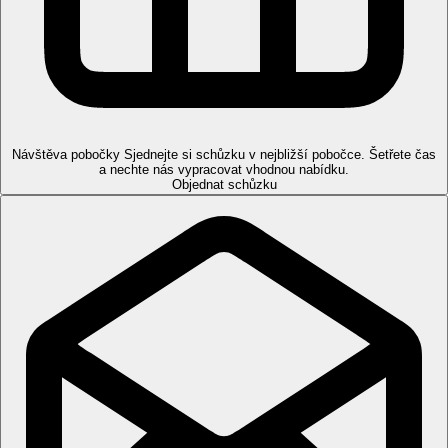
Pláž
Veřejná pláž je vzdálena cca 10 km od hotelu (lehátka a
slunečníky za poplatek). Na pláž jezdí hotelový shuttle bus,
nutná rezervace předem na recepci.
Stravování
Návštěva pobočky
Sjednejte si schůzku v nejbližší pobočce. Šetřete čas
Snídaně
a nechte nás vypracovat vhodnou nabídku.
Objednat schůzku
snídaně formou bufetu
Polopenze
snídaně a večeře formou bufetu
nápoje nejsou zahrnuty v balíčku
All Inclusive
snídaně, oběd a večeře formou bufetu
neomezené množství vybraných alkoholických i
nealkoholických nápojů (12:00-22:00), nápoje jsou
podávány v hlavní hotelové restauraci Gardenia a Blu
Lounge baru