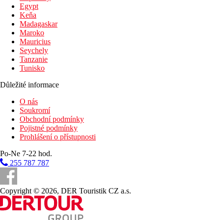
Egypt
Lehátka na pláži za poplatek
Keňa
Slunečníky na pláži za poplatek
Madagaskar
Plážová dovolená
Maroko
Mauricius
Bazény
Seychely
Tanzanie
Tunisko
Lehátka a slunečníky u bazénu zdarma
Důležité informace
Fotogalerie
O nás
Soukromí
Obchodní podmínky
Pojistné podmínky
Prohlášení o přístupnosti
Po-Ne 7-22 hod.
255 787 787
Copyright © 2026, DER Touristik CZ a.s.