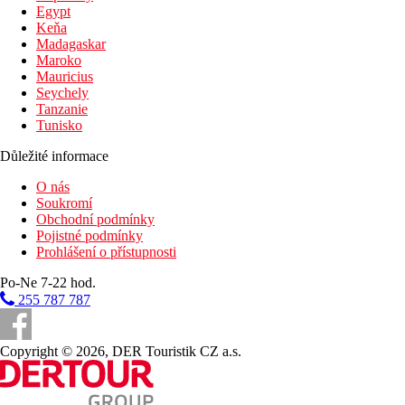
Egypt
Slunečníky u bazénu
Keňa
Madagaskar
Fotogalerie
Maroko
Mauricius
Seychely
Tanzanie
Tunisko
Důležité informace
O nás
Soukromí
Obchodní podmínky
Pojistné podmínky
Prohlášení o přístupnosti
Po-Ne 7-22 hod.
255 787 787
Copyright © 2026, DER Touristik CZ a.s.