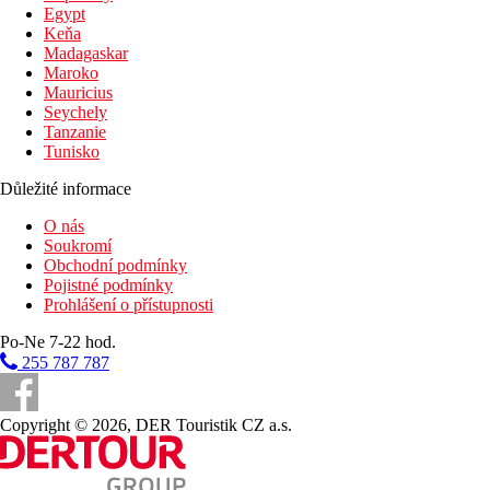
Vzdálenost od nejbližšího letiště
Egypt
Keňa
1,5 km
Madagaskar
Nákupy
Maroko
Mauricius
3 km
Seychely
Centrum města
Tanzanie
Tunisko
15 km
Golfové hřiště
Důležité informace
Pláž
O nás
Soukromí
Obchodní podmínky
Lehátka na pláži za poplatek
Pojistné podmínky
Slunečníky na pláži za poplatek
Prohlášení o přístupnosti
Plážová dovolená
Po-Ne 7-22 hod.
Bazény
255 787 787
Lehátka a slunečníky u bazénu zdarma
Dětský bazén
Copyright © 2026, DER Touristik CZ a.s.
Bazén s možností vyhřívání