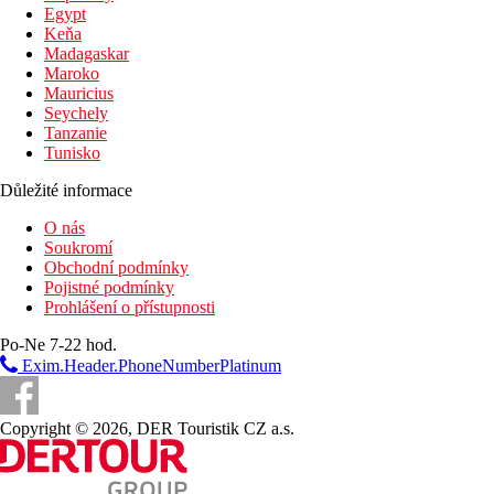
Fotogalerie
Egypt
Keňa
Madagaskar
Maroko
Mauricius
Seychely
Tanzanie
Tunisko
Důležité informace
O nás
Soukromí
Obchodní podmínky
Pojistné podmínky
Prohlášení o přístupnosti
Po-Ne 7-22 hod.
Exim.Header.PhoneNumberPlatinum
Copyright © 2026, DER Touristik CZ a.s.