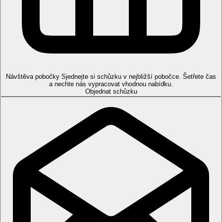
nelze ji garantovat.
Zábava
Hotel se nachází v blízkosti promenády The Walk, Dubai
Marina, Bluewaters Island. Nákupní možnosti Mall of the
Emirates.
Stravování
Návštěva pobočky
Sjednejte si schůzku v nejbližší pobočce. Šetřete čas
a nechte nás vypracovat vhodnou nabídku.
Snídaně
Objednat schůzku
Snídaně formou bufetu
Polopenze
Snídaně a večeře formou bufetu
Pláž
Písečná pláž přímo u hotelu. Lehátka a slunečníky zdarma.
Sportovní nabídka
Zdarma:
fitness.