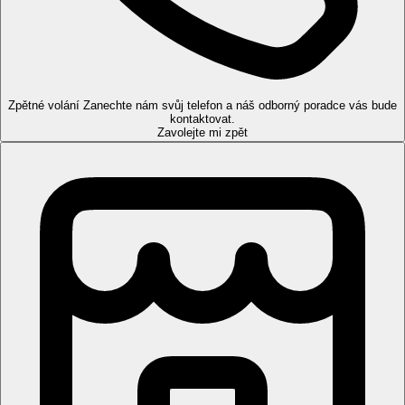
Vybavení
414 prostorných pokojů, výtahy, vstupní hala s recepcí, hlavní
restaurace, 5 à la carte restaurací (Turecká, Řecká, Americká,,
Italská, Asijská), 1 lobby lounge a 1 bar, zahrada s venkovním
Zpětné volání
Zanechte nám svůj telefon a náš odborný poradce vás bude
bazénem (teplotně regulovaný), terasou na slunění, lehátky a
kontaktovat.
slunečníky zdarma.
Zavolejte mi zpět
3D virtuální prohlídka prostor hotelu Rixos Premium Dubai
zde:
http://www.virtualworldinternet.com/portfolio/rixos-
premium-dubai
Pokoje
Dvoulůžkový pokoj, Deluxe:
koupelna/WC (vana, sprcha,
vysoušeč vlasů), individuální klimatizace, 48" LED TV/sat.,
telefon, minibar.
Ostatní typy pokojů
(pokud není uvedeno jinak, mají pokoje
výše uvedené vybavení)
Dvoulůžkový pokoj, Premium:
výhled moře.
U obou typů pokoje platí, že je možná pouze jedna přístýlka a