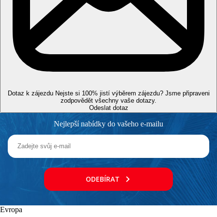
může změnit) nebo formou kreditu na pokrmy ze stálého
menu v kterékoliv z a-la carte restaurací
Sportovní nabídka
Zdarma:
fitness, plážový volejbal.
Za poplatek
: vodní sporty na pláži, golfové hřiště Emirates Golf
Club (cca 8 km).
Zábava
Občasné zábavné večery, živá hudba, možnosti zábavy v těsném
Dotaz k zájezdu
okolí hotelu.
Nejste si 100% jistí výběrem zájezdu? Jsme připraveni
zodpovědět všechny vaše dotazy.
Odeslat dotaz
Děti
Dětský klub (4-12 let), dětský bazén (teplotně regulovaný),
Nejlepší nabídky do vašeho e-mailu
dětské hřiště, dětská postýlka zdarma (na vyžádání).
Wellness
Za poplatek:
sauna, pára, masáže, SPA procedury a ošetření.
Zvláštnosti
Hosté mohou využívat zázemí sousedního hotelu Hilton Dubai
ODEBÍRAT
Jumeirah Beach, s nímž je spojen mostem nad promenádou The
Walk.
Evropa
Internet