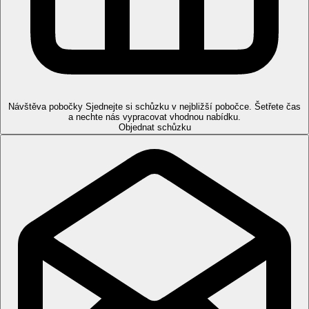
Ve všech typech pokojů je možná maximálně jedna přistýlka. V
případě obsazenosti 2+2 sdílí druhé dítě lůžko s rodiči.
Pláž
Privátní písečná pláž Jumeirah s pozvolným vstupem do moře u
sesterského hotelu Hilton Dubai Jumeirah Beach. Přístup přes
lávku pro pěší vedoucí nad promenádou The Walk. Lehátka a
slunečníky zdarma.
Návštěva pobočky
Sjednejte si schůzku v nejbližší pobočce. Šetřete čas
a nechte nás vypracovat vhodnou nabídku.
Objednat schůzku
Stravování
Snídaně
snídaně formou bufetu v hlavní hotelové restauraci
Hartisan
Polopenze Dine Around
snídaně formou bufetu v hlavní hotelové restauraci
Hartisan
večeře (nebo oběd) formou bufetu v hlavní hotelové
restauraci Hartisan nebo formou servírovaného
tříchodového set menu ve vybraných a-la carte
restauracích (přesné restaurace určuje hotel a kdykoliv je