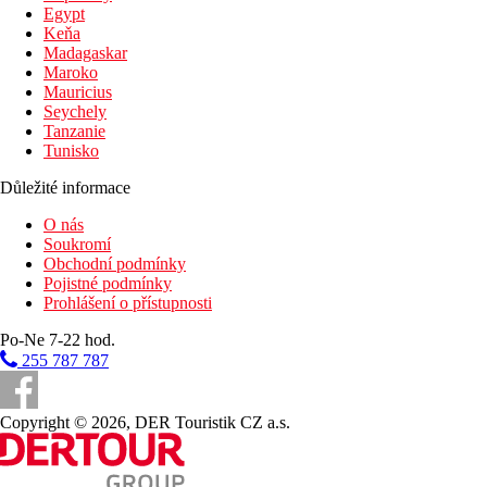
250 m
Egypt
Vzdálenost k pláži
Keňa
Madagaskar
22 km
Maroko
Centrum města
Mauricius
Seychely
Pláž
Tanzanie
Tunisko
Lehátka a slunečníky na pláži zdarma
Důležité informace
Plážová dovolená
O nás
Bazény
Soukromí
Obchodní podmínky
Pojistné podmínky
Lehátka a slunečníky u bazénu zdarma
Prohlášení o přístupnosti
Bar u bazénu
Po-Ne 7-22 hod.
Fotogalerie
255 787 787
Copyright © 2026, DER Touristik CZ a.s.