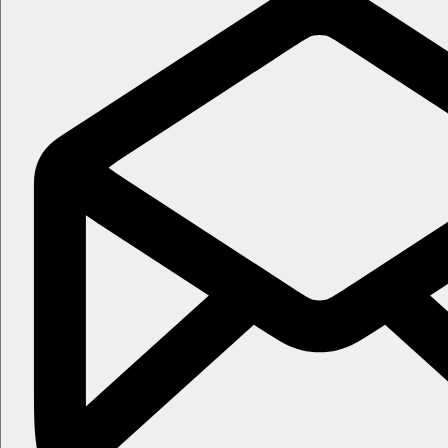
Zdarma
: fitness, stolní tenis, volejbal.
Za poplatek:
vodní sporty na pláži.
Zábava
Občasné animační programy, živá hudba.
Děti
Dětský bazén, dětské hřiště, dětský klub, klub pro dospívající, 
Wellness
Za poplatek:
masáže.
Internet
Zdarma:
Wi-Fi ve veřejných prostorách hotelu vč. pokojů.
Web
https://fujairah.intercontinental.com/
Oficiální kategorie
5 hvězdiček
Poznámka