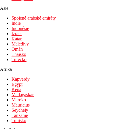
Asie
Lehátka a slunečníky u bazénu zdarma
Dětský bazén
Spojené arabské emiráty
Indie
Fotogalerie
Indonésie
Izrael
Katar
Maledivy
Omán
Thajsko
Turecko
Afrika
Kapverdy
Egypt
Keňa
Madagaskar
Maroko
Mauricius
Seychely
Tanzanie
Tunisko