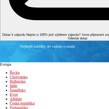
Alkohol se podává pouze osobám starším 21 let.
Vzdálenosti
0 m
Vzdálenost k pláži
Dotaz k zájezdu
Nejste si 100% jistí výběrem zájezdu? Jsme připraveni z
35 km
Odeslat dotaz
Centrum města
Nejlepší nabídky do vašeho e-mailu
10 km
Nákupy
75 km
Evropa
Vzdálenost od nejbližšího letiště
Řecko
Pláž
Chorvatsko
Bulharsko
Itálie
Lehátka a slunečníky na pláži zdarma
Španělsko
Hotel přímo u pláže
Kypr
Plážová dovolená
Albánie
Česká republika
Bazény
Portugalsko