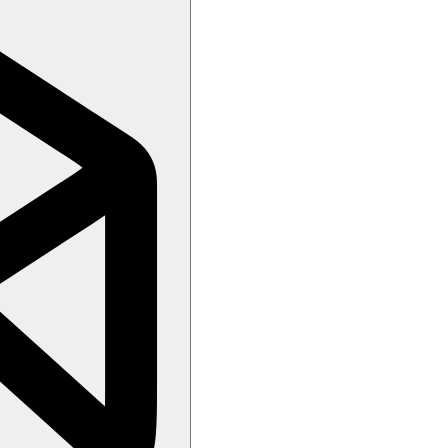
dětská postýlka zdarma (na vyžádání).