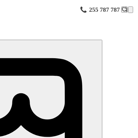
255 787 787
iness centrum, 3 venkovní bazény se sladkou vodou, teplotně regulované