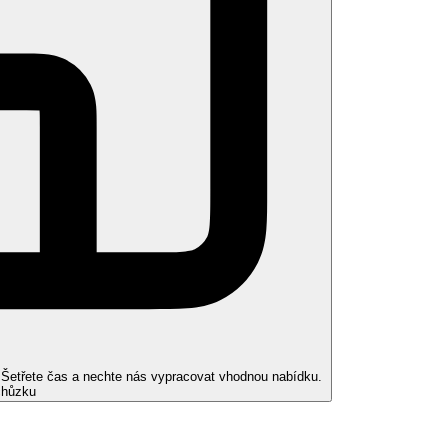
ící (12–16 let).
), minibar (za poplatek), set pro přípravu čaje a kávy, koupelna/WC
ě přistýlku, druhé dítě sdílí postel s rodiči.
ty bazénu
. Šetřete čas a nechte nás vypracovat vhodnou nabídku.
chůzku