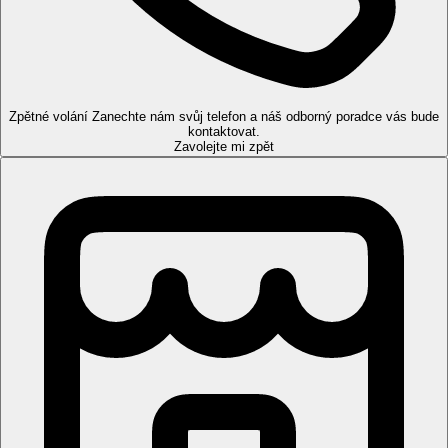
centra: 25 km
nákupní možnosti: 5 min. jízdy
Popis pokoje
Dvoulůžkový pokoj, Guest
Zpětné volání
Zanechte nám svůj telefon a náš odborný poradce vás bude
kontaktovat.
telefon
Zavolejte mi zpět
TV/sat.
trezor
koupelna/WC (vysoušeč vlasů)
wifi zdarma
set na přípravu kávy a čaje
minibar
žehlička/žehlicí prkno
33-40m2
Ostatní typy pokojů (pokud není uvedeno jinak, mají
pokoje výše uvedené vybavení)
Dvoulůžkový pokoj, Prostorný:
38-42m2, pohovka
Popis hotelu
vstupní hala s recepcí
537 pokojů a suit