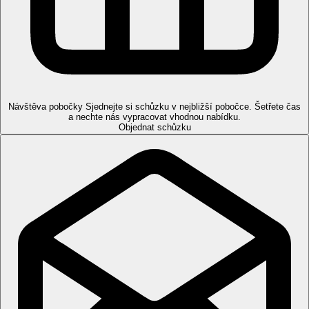
hlavní restaurace
tematická restaurace (italská)
bar/noční klub
kavárna
Wi-Fi
směnárna
konferenční místnost
bazén (lehátka; slunečníky a osušky zdarma)
dětský klub a hlídání dětí (za poplatek)
Návštěva pobočky
Sjednejte si schůzku v nejbližší pobočce. Šetřete čas
a nechte nás vypracovat vhodnou nabídku.
Popis pláže
Objednat schůzku
písčitá
hotel zajišťuje transfer
Strava
Snídaně
snídaně formou bufetu
Polopenze
snídaně a večeře formou bufetu
All Inclusive