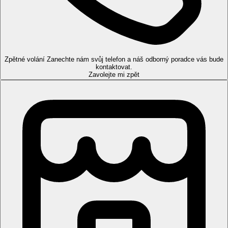
Vstupní hala s recepcí, 463 pokojů a suit, hlavní restaurace s
venkovní terasou, několik restaurací à la carte, bar u bazénu, 7
bazénů (6 teplotně regulovaných bazénů a hlavní bazén se
slanou vodou - není teplotně regulovaný), terasa na slunění s
lehátky a slunečníky zdarma, spa centrum.
Zpětné volání
Zanechte nám svůj telefon a náš odborný poradce vás bude
Pokoje
kontaktovat.
Zavolejte mi zpět
Dvoulůžkový pokoj, Deluxe:
koupelna/WC (vysoušeč vlasů),
minibar, TV/sat, individuálně regulovatelná klimatizace, telefon,
kávovar, trezor, žehlička a žehlící prkno, manželská postel typu
king, balkon nebo terasa, 48 m2.
Ostatní typy pokojů (pokud není uvedeno jinak, pokoje
mají výše uvedené vybavení):
Rodinný pokoj:
2x postel typu queen.
Dvoulůžkový pokoj, Premium, Výhled moře:
výhled
na moře, 50 m2.
Rodinný pokoj, Výhled moře:
2x postel typu queen,
výhled na moře, 50 m2.
Rodinný pokoj, Výhled bazén:
2x postel typu queen,
výhled na bazén, 60 m2.
Suite, Jednoložnicová, Deluxe:
oddělená obývací část,
79 m2.