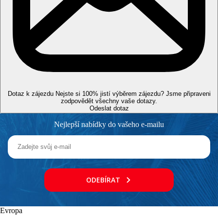
během dne, neomezené množství rozlévaných vybraných
nealkoholických a alkoholických nápojů dle nabídky
hotelu
a-la carte restaurace, nutná rezervace předem:
Orient (turecká/arabská restaurace) - večeře
ToroLoco (steakhouse) - obědy a večeře
Sol Seafood Grill Bar - obědy a večeře
Lolivo (italská restaurace) - večeře
6 barů po celém areálu (lounge bar, plážový bar, bar u
bazénu, swim-up bar a sport bar, zest bar (čerstvé šťávy))
10:00-02:00 neomezené množství rozlévaných
Dotaz k zájezdu
Nejste si 100% jistí výběrem zájezdu? Jsme připraveni
alkoholických nápojů dle nabídky hotelu
zodpovědět všechny vaše dotazy.
room servise není zahrnut v rámci UAI
Odeslat dotaz
upozornění: výše uvedené časy a místa podávání jsou
určeny hotelem a mohou se změnit
Nejlepší nabídky do vašeho e-mailu
Program AI končí v den odletu.
Sportovní nabídka
Zdarma
: fitness, vybrané sportovní aktivity dle programu, např.
jóga, pilates, TRX, tabata, SUP, spinning, aqua Fit-Mat, kangoo
Jump a aqua Spinning.
ODEBÍRAT
Za poplatek:
golfové hřiště (cca 15 min od hotelu), vodní
sporty na pláži.
Zábava
Evropa
Každodenní živé vystoupení DJ´s, tanečních a