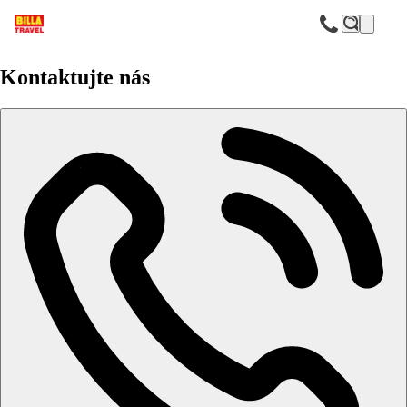
F
Rixos Al Mairid Ras Al Khaimah
Kontaktujte nás
Vyhlášené služby oblíbeného hotelového řetězce
Skvělé animační programy pro děti i dospělé
Kvalitní program ULTRA All Inclusive
Přímo u nádherné pláže
Široká nabídka sportovních aktivit
Poloha
Luxusní rodinný resort s moderní arabskou atmosférou je
situovaný na 1,5 km dlouhé soukromé pláži v emirátu Ras Al
Khaimah, přibližně hodinu jízdy od Dubaje.
Vzdálenost letišť:
Letiště Dubaj (DXB) 107 km
Letiště Dubaj Al Maktoum (DWC) 166 km
Letiště Abu Dhabi 309 km
Letiště Ras Al Khaimah 25 km
Vybavení