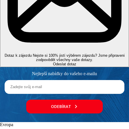
ovlivněna zavedením případných hygienických či
protiepidemických opatření v dané destinaci.
Vzdálenosti
50 m
Vzdálenost k pláži
500 m
Centrum města
Dotaz k zájezdu
Nejste si 100% jistí výběrem zájezdu? Jsme připraveni
zodpovědět všechny vaše dotazy.
100 m
Odeslat dotaz
Nákupy
Nejlepší nabídky do vašeho e-mailu
97 km
Vzdálenost od nejbližšího letiště
Pláž
ODEBÍRAT
Lehátka a slunečníky na pláži zdarma
Hotel přímo u pláže
Plážová dovolená
Evropa