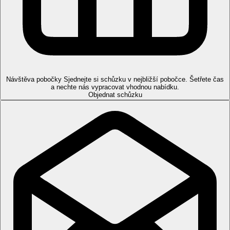
Sportovní nabídka
Zdarma:
stolní tenis, petanque, šipky a další aktivity v
rámci lehkých animačních programů.
Za poplatek:
fitness,
vodní sporty na pláži.
Děti
Brouzdaliště pro děti, dětská postýlka na vyžádání (zdarma).
Karty
Návštěva pobočky
Sjednejte si schůzku v nejbližší pobočce. Šetřete čas
VISA, EC/MC.
a nechte nás vypracovat vhodnou nabídku.
Objednat schůzku
Web
http://www.saphirpalacespahammamet.online/
Wellness
Za poplatek:
hammam, masáže a různé druhy
zkrášlujících procedur.
Internet
Zdarma:
Wifi v celém areálu hotelu.
Oficiální kategorie
5 hvězdiček
Poznámka
Rozsah a kvalita výše uvedených služeb a aktivit může být