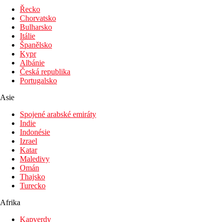
Fotogalerie
Řecko
Chorvatsko
Bulharsko
Itálie
Španělsko
Kypr
Albánie
Česká republika
Portugalsko
Asie
Spojené arabské emiráty
Indie
Indonésie
Izrael
Katar
Maledivy
Omán
Thajsko
Turecko
Afrika
Kapverdy