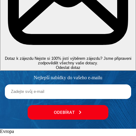
Rozsah a kvalita uvedených služeb a aktivit může být ovlivněna
zavedením případných hygienických či protiepidemických
opatření v dané destinaci.
Vzdálenosti
2,8 km
Centrum města
300 m
Dotaz k zájezdu
Nejste si 100% jistí výběrem zájezdu? Jsme připraveni
Vzdálenost k pláži
zodpovědět všechny vaše dotazy.
Odeslat dotaz
96,5 km
Vzdálenost od nejbližšího letiště
Nejlepší nabídky do vašeho e-mailu
1,3 km
Nákupy
Pláž
ODEBÍRAT
Lehátka a slunečníky na pláži zdarma
Plážová dovolená
Evropa