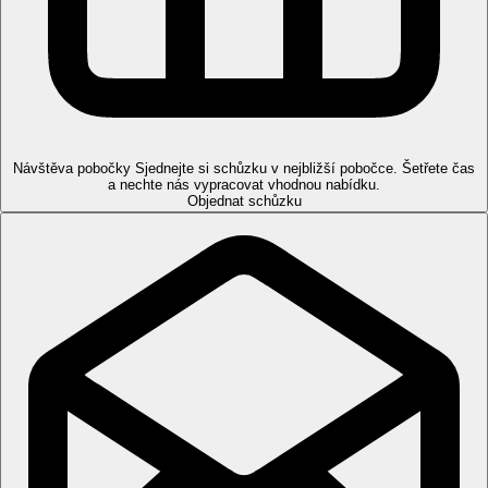
Sportovní nabídka
Zdarma
: sportovní aktivity v rámci animačních
programů.
Děti
Dětský bazén, postýlka na vyžádání zdarma.
Karty
EC/MC, VISA, AMEX.
Návštěva pobočky
Sjednejte si schůzku v nejbližší pobočce. Šetřete čas
a nechte nás vypracovat vhodnou nabídku.
Web
Objednat schůzku
http://www.alhambrathalasso.com/en/home-2/
Wellness
Za poplatek
: masáže, hammam a různé druhy
zkrášlujících procedur v rámci hotelového Thalasso
centra.
Internet
Zdarma:
Wifi ve společných prostorách hotelu.
Oficiální kategorie
5 hvězdiček
Poznámka