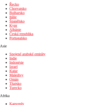
Fotogalerie
Řecko
Chorvatsko
Bulharsko
Itálie
Španělsko
Kypr
Albánie
Česká republika
Portugalsko
Asie
Spojené arabské emiráty
Indie
Indonésie
Izrael
Katar
Maledivy
Omán
Thajsko
Turecko
Afrika
Kapverdy