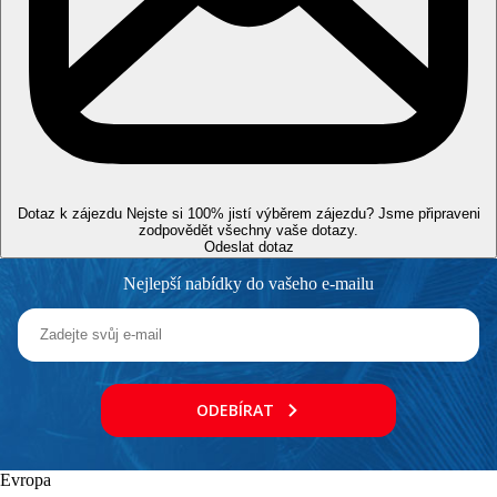
https://www.cte.tn/hotels/tunisie/hammamet/bel-azur-thalasso-
bungalows,5.html
Wellness
Za poplatek:
Thalasso centrum Bio Azur (společné pro
hotely Bel Azu, Sol Azur a Royal Azur), fitness, různé
druhy masáží a zkrášlujících procedur.
Internet
Zdarma:
WiFi v celém areálu hotelu.
Dotaz k zájezdu
Nejste si 100% jistí výběrem zájezdu? Jsme připraveni
Oficiální kategorie
zodpovědět všechny vaše dotazy.
4 hvězdičky
Odeslat dotaz
Poznámka
Nejlepší nabídky do vašeho e-mailu
Rozsah a kvalita výše uvedených služeb a aktivit může být
ovlivněna zavedením případných hygienických či
protiepidemických opatření v dané destinaci.
Vzdálenosti
ODEBÍRAT
0 m
Vzdálenost k pláži
Evropa