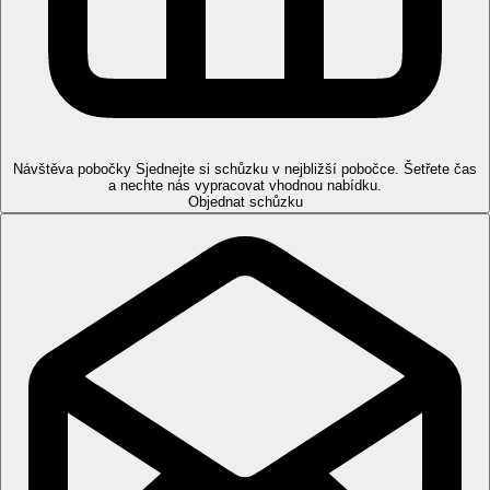
Občerstvení na pláži během dne
Sportovní nabídka
Zdarma:
tenis, stolní tenis, plážový volejbal, fotbal,
šipky, lukostřelba, pétanque, aerobik, jóga a další aktivity
v rámci animačních programů.
Za poplatek:
jízda na koni, čtyřkolky, potápění, vodní
sporty na pláži.
Návštěva pobočky
Sjednejte si schůzku v nejbližší pobočce. Šetřete čas
Zábava
a nechte nás vypracovat vhodnou nabídku.
Pravidelné denní a večerní animační programy.
Objednat schůzku
Děti
Dětský sladkovodní bazén, dětská postýlka na vyžádání zdarma.
Wellness
Zdarma:
vnitřní bazén (v provozu mimo hlavní sezónu),
Za poplatek:
masáže, hammam, množství zkrášlujících
procedur.
Internet
Zdarma:
WiFi v areálu hotelu.
Web
https://onepremium.tn/cs/