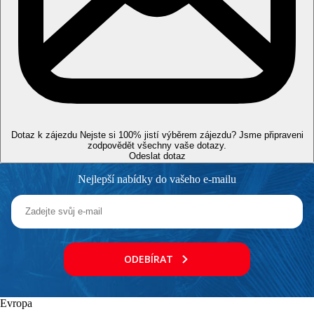
VISA, EC/MC, AMEX, Diners Club.
Web
http://www.sentidohotels.com
Internet
Zdarma:
WiFi v celém areálu hotelu.
Oficiální kategorie
4 hvězdičky
Dotaz k zájezdu
Nejste si 100% jistí výběrem zájezdu? Jsme připraveni
zodpovědět všechny vaše dotazy.
Poznámka
Odeslat dotaz
Rozsah a kvalita výše uvedených služeb a aktivit může být
Nejlepší nabídky do vašeho e-mailu
ovlivněna zavedením případných hygienických či
protiepidemických opatření v dané destinaci.
Vzdálenosti
5 km
ODEBÍRAT
Centrum města
102 km
Evropa
Vzdálenost od nejbližšího letiště