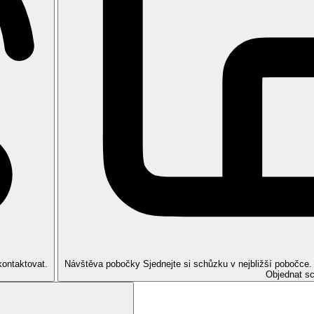
 moře
žby My Favorite Club*, přímý výhled na moře
e v průběhu dne)
nečníky za poplatek
olických nápojů místní a zahraniční výroby
arma (nutná rezervace)
kontaktovat.
Návštěva pobočky
Sjednejte si schůzku v nejbližší pobočce
Objednat s