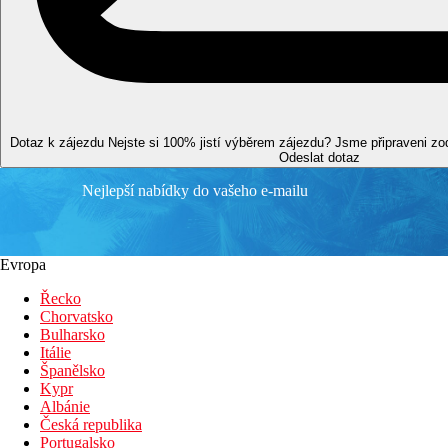
27 km
Vzdálenost od nejbližšího letiště
0 m
Vzdálenost k pláži
Pláž
Dotaz k zájezdu
Nejste si 100% jistí výběrem zájezdu? Jsme připraveni z
Odeslat dotaz
Lehátka na pláži za poplatek
Nejlepší nabídky do vašeho e-mailu
Slunečníky na pláži za poplatek
Hotel přímo u pláže
Plážová dovolená
Evropa
Fotogalerie
Řecko
Chorvatsko
Bulharsko
Itálie
Španělsko
Kypr
Albánie
Česká republika
Portugalsko