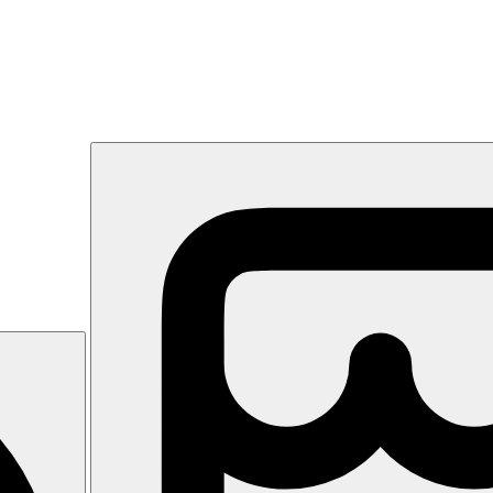
ného a rušného letoviska Slunečné pobřeží. Nejbližší nákupní a zábavn
dva bary, snack bar, dva bazény, wellness centrum, posilovna, noční klub
limatizace, minilednička, telefon, TV/sat., trezor, balkon
e výše uvedené vybavení)
a bazén