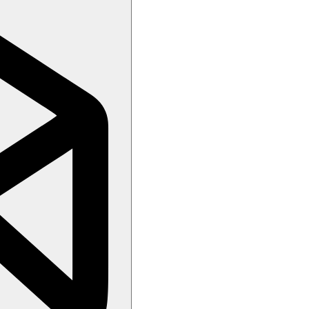
 show.
vněna zavedením případných hygienických či protiepidemických opatření