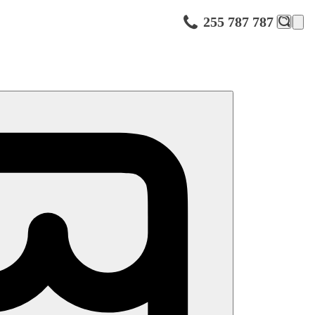
255 787 787
í možnosti se nachází v okolí hotelu, pláž přes promenádu. Letiště