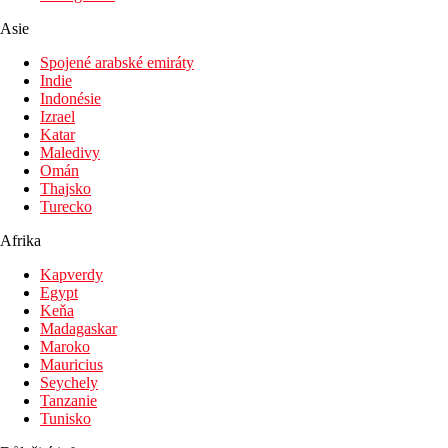
Asie
Spojené arabské emiráty
Indie
Indonésie
Izrael
Katar
Maledivy
Omán
Thajsko
Turecko
Afrika
Kapverdy
Egypt
Keňa
Madagaskar
Maroko
Mauricius
Seychely
Tanzanie
Tunisko