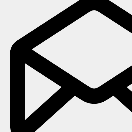
Zábava
Animační a sportovní programy během dne, večer živá muzika a
Děti
Hotel pouze pro osoby starší 16 let.
Wellness
Za poplatek:
hydroterapie, masáže, jacuzzi, sauna, pára
Internet
Zdarma:
Wi-Fi v celém areálu hotelu
Oficiální kategorie
4 hvězdičky
Poznámka
Rozsah a kvalita výše uvedených služeb a aktivit může být ovli
Vzdálenosti
100 m
Centrum města
0 m
Nákupy