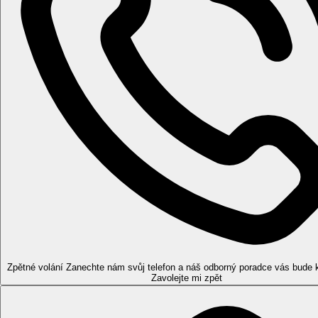
Dvoulůžkový pokoj, Superior, Výhled moře:
výhled na
Dvoulůžkový pokoj, Club, Frontal Sea View:
navíc slu
My Favorite Club
early check-in a late check out (dle dostupnosti)
přístup do My Favorite Club salónku (občerstvení a nápoj
rezervovaná místa v hlavní restauraci
výběrové toaletní potřeby
smart TV
kapslový kávovar
minibar naplněn při příjezdu
Pláž
Písečná pláž s pozvolným vstupem přímo u hotelu, lehátka a slu
Stravování
All Inclusive
Snídaně, pozdní snídaně, oběd a večeře formou bufetu
Během dne lehké občerstvení
Neomezené množství rozlévaných nealkoholických a alkoh
Jednou za pobyt možnost večeře v a la carte restauraci zd
Zpětné volání
Zanechte nám svůj telefon a náš odborný poradce vás bude 
Sportovní nabídka
Zavolejte mi zpět
Zdarma:
posilovna
Za poplatek:
vodní sporty na pláži