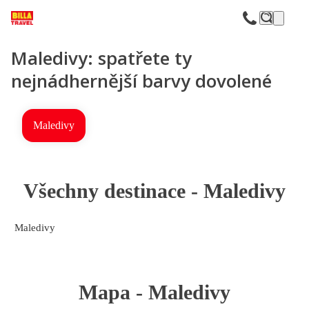
F
Maledivy: spatřete ty
nejnádhernější barvy dovolené
Maledivy
Všechny destinace -
Maledivy
Maledivy
Mapa -
Maledivy