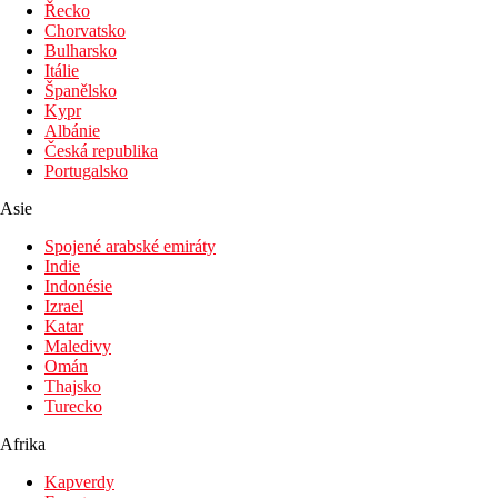
Řecko
Chorvatsko
Bulharsko
Itálie
Španělsko
Kypr
Albánie
Česká republika
Portugalsko
Asie
Spojené arabské emiráty
Indie
Indonésie
Izrael
Katar
Maledivy
Omán
Thajsko
Turecko
Afrika
Kapverdy