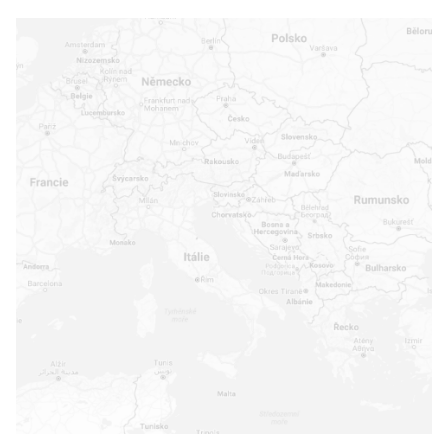
+
-
Leaflet
|
©
MapTiler
©
OpenStreetMap
contributors