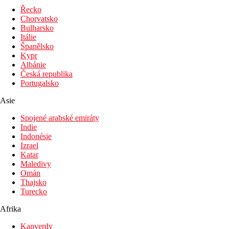
Bazény
Řecko
Chorvatsko
Lehátka u bazénu
Bulharsko
Slunečníky u bazénu
Itálie
Španělsko
Fotogalerie
Kypr
Albánie
Česká republika
Portugalsko
Asie
Spojené arabské emiráty
Indie
Indonésie
Izrael
Katar
Maledivy
Omán
Thajsko
Turecko
Afrika
Kapverdy