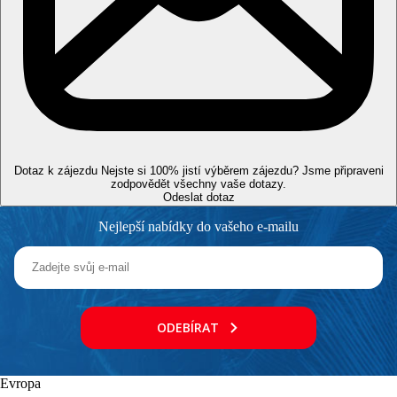
Web
Maestral, Resort & Casino - Maestral, Resort & Casino
Oficiální kategorie
5*/*****
Poznámka
Vzdálenosti
Dotaz k zájezdu
Nejste si 100% jistí výběrem zájezdu? Jsme připraveni
zodpovědět všechny vaše dotazy.
Odeslat dotaz
7 km
Centrum města
Nejlepší nabídky do vašeho e-mailu
2 km
Vzdálenost od nejbližšího letiště
Pláž
ODEBÍRAT
Druh pláže
Lehátka a slunečníky na pláži zdarma
Plážová dovolená
Evropa