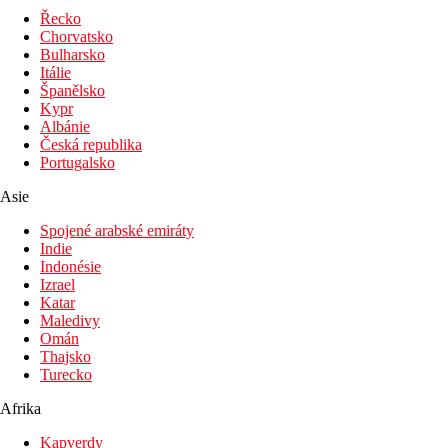
Řecko
Chorvatsko
Bulharsko
Itálie
Španělsko
Kypr
Albánie
Česká republika
Portugalsko
Asie
Spojené arabské emiráty
Indie
Indonésie
Izrael
Katar
Maledivy
Omán
Thajsko
Turecko
Afrika
Kapverdy