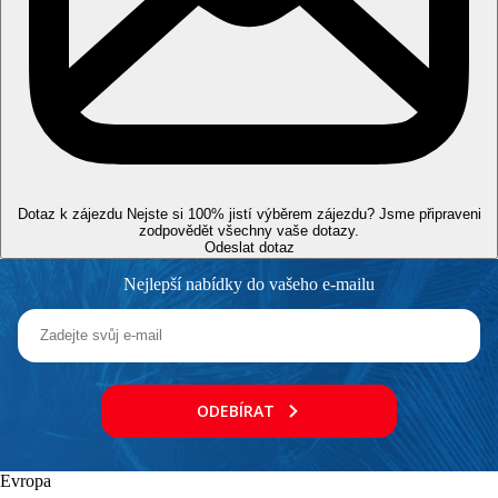
Pláž
Druh pláže
Lehátka na pláži za poplatek
Slunečníky na pláži za poplatek
Plážová dovolená
Bazény
Dotaz k zájezdu
Nejste si 100% jistí výběrem zájezdu? Jsme připraveni
Lehátka a slunečníky u bazénu zdarma
zodpovědět všechny vaše dotazy.
Bazén s možností vyhřívání
Odeslat dotaz
Bar u bazénu
Nejlepší nabídky do vašeho e-mailu
Fotogalerie
ODEBÍRAT
Evropa