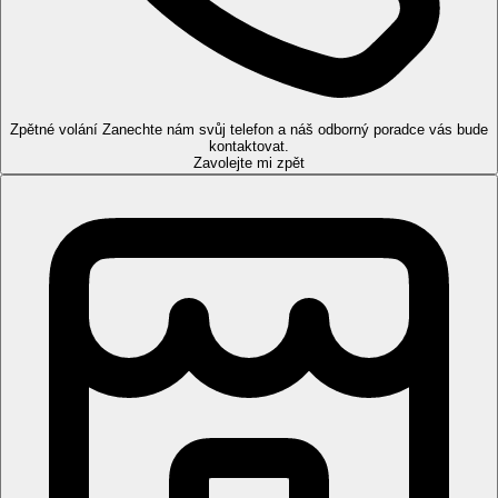
Pokoje
Dvoulůžkový pokoj
klimatizace
TV
koupelna/WC (vysoušeč vlasů)
Zpětné volání
Zanechte nám svůj telefon a náš odborný poradce vás bude
balkon/terasa
kontaktovat.
trezor
Zavolejte mi zpět
lednička
Pláž
písčitá, lehátka a slunečníky za poplatek, veřejná, shuttle servis
zdarma
Stravování
Polopenze
snídaně formou bohetého bufetu (sladký a slaný), čas 7:30
- 10:30
k dispozici je bezlepková a veganská varianta snídaně
večeře výběrem z menu
Sportovní nabídka
Zdarma:
venkovní termální bazén
Za poplatek:
vnitřní termální bazén, sauna, vana, Kneippův
chodník