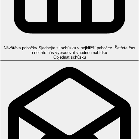
(na vyžádání, za poplatek cca 9 EUR/noc), hlídání dětí (za
poplatek).
Karty
VISA, EC/MC.
Web
www.falconaragreenblu.com/en/
Návštěva pobočky
Sjednejte si schůzku v nejbližší pobočce. Šetřete čas
Wellness
a nechte nás vypracovat vhodnou nabídku.
Za poplatek:
turecké lázně, emoční sprchy, masáže a procedury
Objednat schůzku
Internet
Zdarma:
společné prostory hotelu, pokoje
Oficiální kategorie
4 hvězdičky
Poznámka
Hotely v Itálii můžou vyžadovat koupací čepice v hotelových
bazénech.
Poplatek:
pobytová taxa 3 EUR/osoba od 13 let/noc, splatná na
místě v hotovosti.
Na vyžádání možnost bezlepkové stravy.