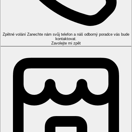
úschovna batožiny, parkoviště.
Pokoje
Dvoulůžkový pokoj:
koupelna/WC (vysoušeč vlasů),
klimatizace, TV/Sat., telefon, trezor, minibar (za poplatek),
balkon/terasa.
Zpětné volání
Zanechte nám svůj telefon a náš odborný poradce vás bude
kontaktovat.
Zábava
Zavolejte mi zpět
Denní a večerní animační programy.
Stravování
Polopenze:
snídaně a večeře formou bufetu. U snídaně jsou nápoje k
dispozici, k večeři jsou veškeré nápoje za poplatek.
Na vyžádání možnost bezlepkové stravy.
Pláž
Soukromá, písečno oblázková pláž, lehátka a slunečníky zdarma
(podle dostupnosti).
Sportovní nabídka
Zdarma:
fitness, tenis
Děti
Miniklub (od 3 let), animační programy pro děti, dětská postýlka