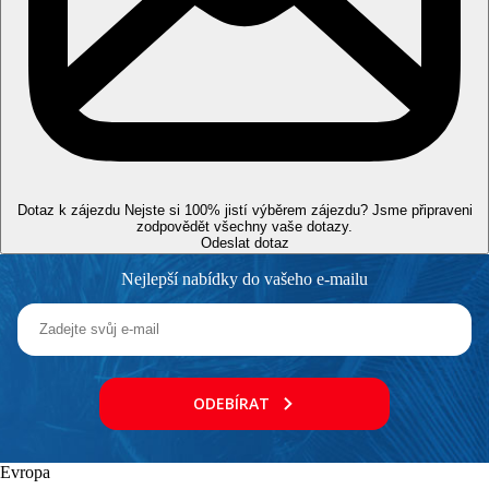
Vzdálenosti
0 m
Vzdálenost k pláži
11 km
Centrum města
60 km
Vzdálenost od nejbližšího letiště
Dotaz k zájezdu
Nejste si 100% jistí výběrem zájezdu? Jsme připraveni
Pláž
zodpovědět všechny vaše dotazy.
Odeslat dotaz
Druh pláže
Nejlepší nabídky do vašeho e-mailu
Lehátka a slunečníky na pláži zdarma
Hotel přímo u pláže
Plážová dovolená
Bazény
ODEBÍRAT
Lehátka a slunečníky u bazénu zdarma
Lehátka u bazénu
Slunečníky u bazénu
Evropa