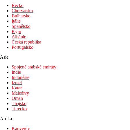
Fotogalerie
Řecko
Chorvatsko
Bulharsko
Itálie
Španělsko
Kypr
Albánie
Česká republika
Portugalsko
Asie
Spojené arabské emiráty
Indie
Indonésie
Izrael
Katar
Maledivy
Omán
Thajsko
Turecko
Afrika
Kapverdy