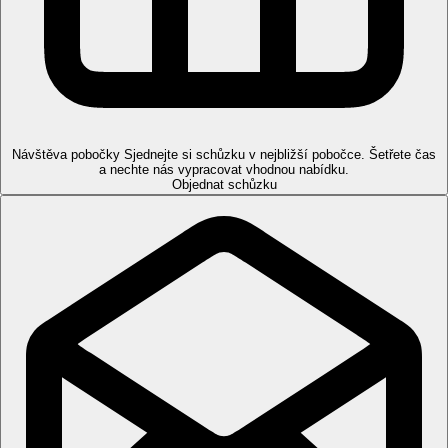
Za poplatek
: sauna, masáže, hodiny jógy.
Děti
Dětský bazén, dětský bufet, dětská postýlka zdarma, miniklub
(4-12 let), dětské hřiště.
Pro handicapované
Na vyžádání několi pokojů přizpůsobených pro handicapované
klienty.
Návštěva pobočky
Sjednejte si schůzku v nejbližší pobočce. Šetřete čas
a nechte nás vypracovat vhodnou nabídku.
Internet
Objednat schůzku
Zdarma:
WIFI v lobby a na pokojích.
Web
https://louispaphosbreeze.com
Oficiální kategorie
4 hvězdičky
Další příletová letiště
Letiště Paphos je vzdáleno 21 km od hotelu.
Vzdálenosti
130 km