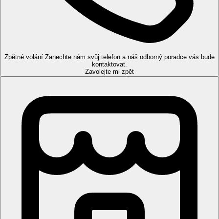
telefon, minibar za poplatek, lednička, TV/sat., balkon nebo
terasa.
Studio, Superior, Výhled na bazén
: výhled na bazén.
Suita:
oddělená ložnice, obytná část.
Suita, Výhled na bazén
: výhled bazén.
Zpětné volání
Zanechte nám svůj telefon a náš odborný poradce vás bude
kontaktovat.
Pláž
Zavolejte mi zpět
Písečná uměle vytvořená písečná pláž přímo u hotelu (při vstupu
do moře kameny).
Stravování
All inclusive Premium
snídaně, oběd a večeře formou bufetu -dětský bufet -denní
snack (10.00-12.00 a 15.00-18.00 hod.)
káva, čaj, sušenky a koláče (17.00-18.00 hod.)
večerní snack: popcorn, zeleninové čipsy s dipem (22.00-
24.00 hod.)
neomezená konzumace vybraných alkoholických a
nealkoholických nápojů místní výroby (10.00-24.00 hod.)
káva, čaj, čokoláda, expresso (7.00-24.00 hod.)
Sportovní nabídka
Zdarma:
tenisový kurt, fitnes