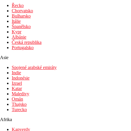
Řecko
Chorvatsko
Bulharsko
Itálie
Španělsko
Kypr
Albánie
Česká republika
Portugalsko
Asie
Spojené arabské emiráty
Indie
Indonésie
Izrael
Katar
Maledivy
Omán
Thajsko
Turecko
Afrika
Kapverdy