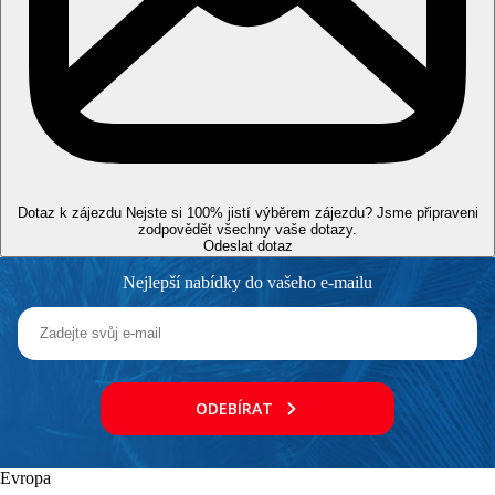
Vzdálenost od nejbližšího letiště
5 km
Centrum města
0 m
Moře
Pláž
Dotaz k zájezdu
Nejste si 100% jistí výběrem zájezdu? Jsme připraveni
Druh pláže
zodpovědět všechny vaše dotazy.
Plážová dovolená
Odeslat dotaz
Nejlepší nabídky do vašeho e-mailu
Bazény
Lehátka a slunečníky u bazénu zdarma
Dětský bazén
Fotogalerie
ODEBÍRAT
Evropa