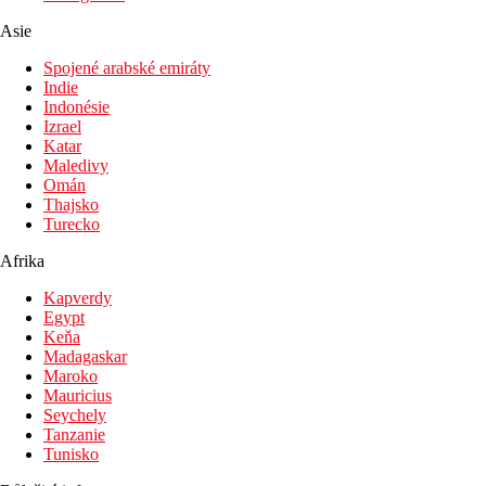
Lehátka a slunečníky u bazénu zdarma
Asie
Dětský bazén
Spojené arabské emiráty
Fotogalerie
Indie
Indonésie
Izrael
Katar
Maledivy
Omán
Thajsko
Turecko
Afrika
Kapverdy
Egypt
Keňa
Madagaskar
Maroko
Mauricius
Seychely
Tanzanie
Tunisko