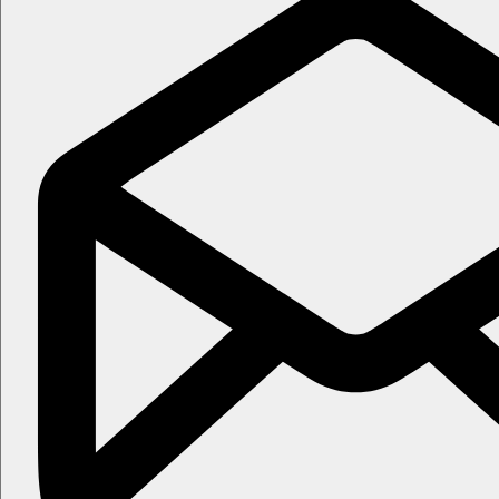
Pláž
Pisečná pláž přímo u hotelu
Lehátka a slunečníky zdarma
Sportovní nabídka
Zdarma:
3 tenisové kurty (míčky za poplatek), stolní tenis
Za poplatek:
půjčovna kol, potápění, biliár, Power Plate.
Děti
Miniklub (3–12 let), dětské
hřiště, hlídání dětí za poplatek.
Web
Mauricia Beachcomber Resort & Spa, Mauritius | Beachcomber 
Wellness
V hotelu se nachází spa centrum
Za poplatek:
sauna, parní sauna a masáže
Internet
Zdarma
: WiFi v resortu a na pokojích.
Oficiální kategorie