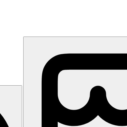
okolí hotelu jsou obchody a restaurace.
bazény, obchody, konferenční místnost, wifi
matizace, minibar, trezor, telefon, TV/sat., set na přípravu kávy a čaj