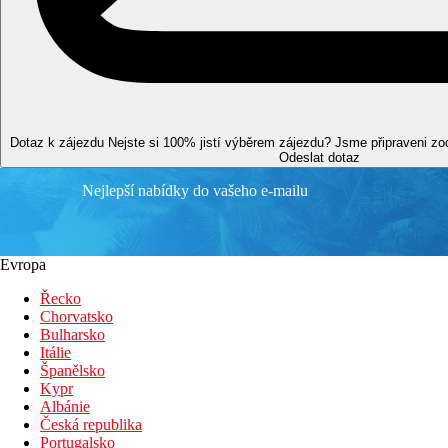
4 hvězdičky
Vzdálenosti
27 km
Centrum města
73 km
Dotaz k zájezdu
Nejste si 100% jistí výběrem zájezdu? Jsme připraveni z
Odeslat dotaz
Vzdálenost od nejbližšího letiště
Nejlepší nabídky do vašeho e-mailu
1 km
Nákupy
0 m
Vzdálenost k pláži
Evropa
Řecko
Pláž
Chorvatsko
Bulharsko
Lehátka a slunečníky na pláži zdarma
Itálie
Hotel přímo u pláže
Španělsko
Plážová dovolená
Kypr
Albánie
Bazény
Česká republika
Portugalsko