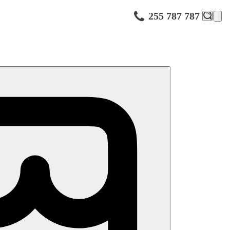
255 787 787
e, balkon nebo terasa, cca 32m2. není možná přistýlka