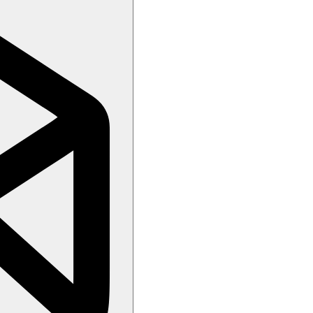
, šipky, volejbal, taebo, windsurfing, kajaky, šlapadla, fitness, aerobik,
(beachcomber-hotels.com)