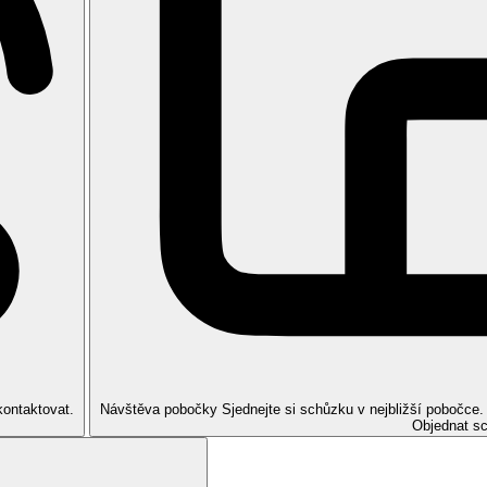
ýše uvedené vybavení)
edné přistýlky formou rozkládací pohovky nebo gauče
menu (některá jídla za poplatek)
 hod.)
kontaktovat.
Návštěva pobočky
Sjednejte si schůzku v nejbližší pobočce
Objednat s
lu Le Canonnier (10–15 minut autem) a Le Victoria (30 minut autem)