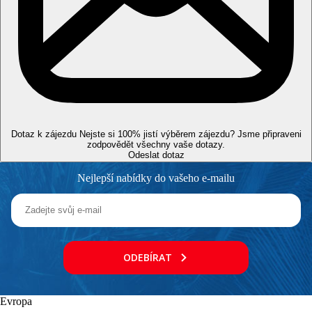
kitesurfing, golfové hřiště, cyklistické centrum, minigolf, lekce
jogy, kanoe, billiard, skidiving, lezecká stěna.
Děti
Miniklub pro děti od 4 do 12 let (9:30-12:00 a 15:45-18:00) a
dětská sportovní akademie, minidisko, dětský bazén se
skluzavkami, dětské hřiště.
Karty
Dotaz k zájezdu
Nejste si 100% jistí výběrem zájezdu? Jsme připraveni
Mastercard, Visa, American Express.
zodpovědět všechny vaše dotazy.
Odeslat dotaz
Internet
Nejlepší nabídky do vašeho e-mailu
WiFi v celém areálu hotelu zdarma.
Vzdálenosti
100 m
Vzdálenost k pláži
ODEBÍRAT
6 km
Centrum města
Evropa