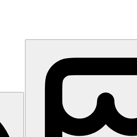
to • Vasa muzeum • Riksdag • Drottningholm
 komentovaná okružní jízda metropolí. Přejezd na ubytování. Dle časo
pole Stockholmu, rozkládající se na ostrovech zálivu Baltického moře. 
amentu
(Riksdag)
, nebo budovy moderní radnice, v níž se každý rok poř
, Národní galerii či nejznámější
skanzen
severských zemína ostrově 
. Nocleh.
m (UNESCO)
, také označovaný jako "Versailles severu" a jeho prohlí
í prohlídky zámku návrat lodí zpět. Nocleh.
 na letiště a odlet do Prahy.