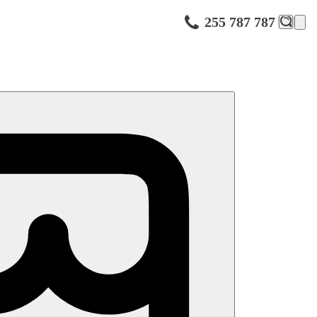
255 787 787
vých možností procházka po městě s průvodcem.
Návštěva starého města včetně oficiálního sídla švédského krále Karla
ádá banket na počest udílení Nobelovy ceny. Dále je možné navštívit i
Djurgården, založený roku 1891 Arturem Hazeliusem, jehož práce se
dka. Toto místo je od roku 1981 soukromou rezidencí švédské královské