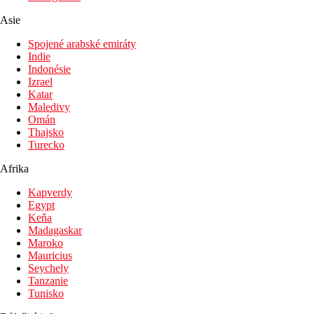
Asie
Spojené arabské emiráty
Indie
Indonésie
Izrael
Katar
Maledivy
Omán
Thajsko
Turecko
Afrika
Kapverdy
Egypt
Keňa
Madagaskar
Maroko
Mauricius
Seychely
Tanzanie
Tunisko