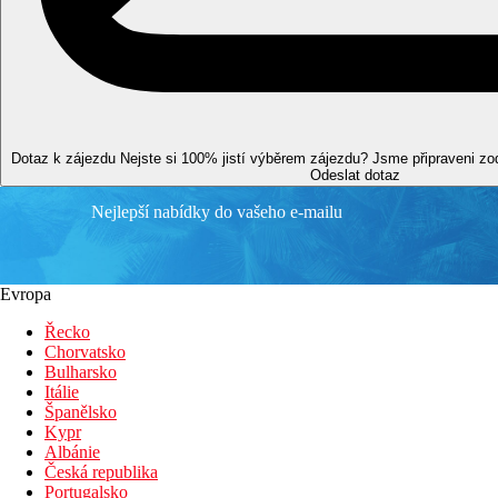
Dotaz k zájezdu
Nejste si 100% jistí výběrem zájezdu? Jsme připraveni z
Odeslat dotaz
Nejlepší nabídky do vašeho e-mailu
Evropa
Řecko
Chorvatsko
Bulharsko
Itálie
Španělsko
Kypr
Albánie
Česká republika
Portugalsko