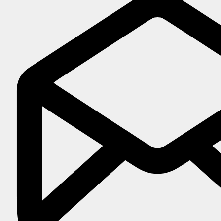
MINIMÁLNÍ POČET ÚČASTNÍKŮ:
16
ZMĚNA PROGRAMU VYHRAZENA
Fotogalerie