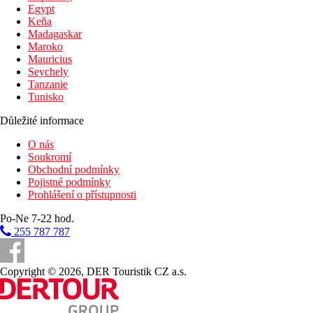
Dětský bazén
Egypt
Bar u bazénu
Keňa
Madagaskar
Fotogalerie
Maroko
Mauricius
Seychely
Tanzanie
Tunisko
Důležité informace
O nás
Soukromí
Obchodní podmínky
Pojistné podmínky
Prohlášení o přístupnosti
Po-Ne 7-22 hod.
255 787 787
Copyright © 2026, DER Touristik CZ a.s.