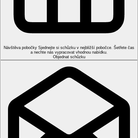
Odpolední káva, čaj a zákusky
Vybrané alkoholické a nealkoholické nápoje místní
výroby (10.00-24.00 hod.)
Možnost večeře v restauraci à la carte (nutná rezervace)
Pláž
Široká písečná pláž u hotelu, lehátka a slunečníky zdarma,
Návštěva pobočky
osušky oproti kauci.
Sjednejte si schůzku v nejbližší pobočce. Šetřete čas
a nechte nás vypracovat vhodnou nabídku.
Objednat schůzku
Sportovní nabídka
Zdarma
: tenis, plážový volejbal, fitness, minigolf,
pétanque, lukostřelba a jiné sportovní aktivity v rámci
animačních programů.
Za poplatek
: golf, jízda na koních, potápěčské centrum s
nabídkou potápění k blízkým vrakům lodí, motorizované
sporty na pláži.
Děti
Dětský bazén, hřiště, miniklub (4–12 let), dětská postýlka
zdarma (na vyžádání).
Karty