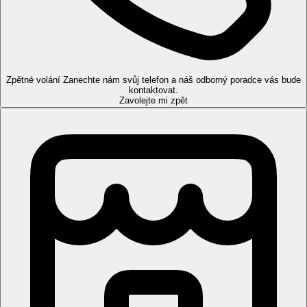
Popis pokojů
Dvoulůžkový pokoj:
koupelna/WC, vysoušeč vlasů,
klimatizace, wifi (zdarma), TV, telefon, minibar (při příjezdu
naplněn vodou), trezor (za poplatek), set na přípravu kávy a
čaje, balkon/terasa, velikost pokoje 32 m2.
Zpětné volání
Zanechte nám svůj telefon a náš odborný poradce vás bude
kontaktovat.
Ostatní typy pokojů
(pokud není uvedeno jinak, mají pokoje
Zavolejte mi zpět
výše uvedené vybavení)
Dvoulůžkový pokoj, částečný výhled na moře
Dvoulůžkový pokoj, výhled na moře
Dvoulůžkový pokoj, Annex, výhled do zahrady:
přízemní
pokoje dokončené v roce 2024 situovány v zahradě mimo hlavní
budovy.
Rodinný pokoj, 2 ložnice:
2 oddělené ložnice,
velikost pokoje
55 m2
Možnost vyžádat 4 dvoulůžkové pokoje pro handicapované
klienty.
Pláž
Písečná pláž s oblázky přímo u hotelu, bar na pláži, lehátka,
slunečníky a osušky zdarma.