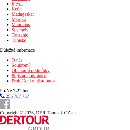
Egypt
Plážová dovolená
Keňa
Madagaskar
Bazény
Maroko
Mauricius
Dětský bazén
Seychely
Bar u bazénu
Tanzanie
Tunisko
Fotogalerie
Důležité informace
O nás
Soukromí
Obchodní podmínky
Pojistné podmínky
Prohlášení o přístupnosti
Po-Ne 7-22 hod.
255 787 787
Copyright © 2026, DER Touristik CZ a.s.