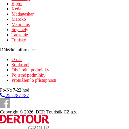
Egypt
Bazény
Keňa
Madagaskar
Lehátka a slunečníky u bazénu zdarma
Maroko
Dětský bazén
Mauricius
Bar u bazénu
Seychely
Tanzanie
Fotogalerie
Tunisko
Důležité informace
O nás
Soukromí
Obchodní podmínky
Pojistné podmínky
Prohlášení o přístupnosti
Po-Ne 7-22 hod.
255 787 787
Copyright © 2026, DER Touristik CZ a.s.