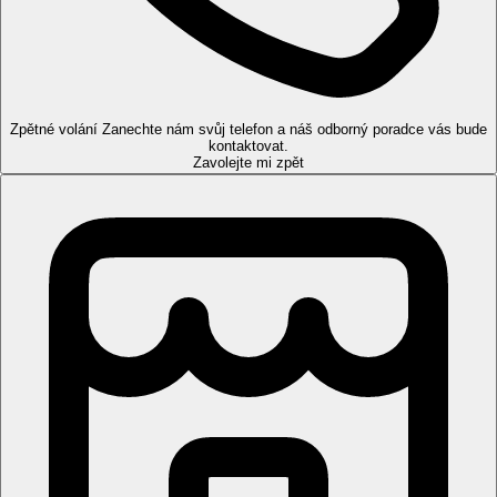
2 bazény, skluzavky, bar u bazénu, snack bar a velký amfiteátr.
Lehátka, podložky, slunečníky a osušky u bazénu zdarma.
Popis pokojů
Dvoulůžkový pokoj:
koupelna/WC (vysoušeč vlasů),
klimatizace, telefon, TV/sat., minibar, trezor (zdarma), set na
Zpětné volání
Zanechte nám svůj telefon a náš odborný poradce vás bude
kontaktovat.
přípravu kávy a čaje, balkon.
Zavolejte mi zpět
Ostatní typy pokojů
(pokud není uvedeno jinak, mají pokoje
výše uvedené vybavení)
Dvoulůžkový pokoj, částečný výhled na moře
Dvoulůžkový pokoj, výhled na moře
Rodinný pokoj, 2 ložnice, částečný výhled na moře:
2
oddělené ložnice
5 pokojů plně přizpůsobených pro handicapované klienty.
Zábava
Diskotéka, denní i večerní animační programy.
Stravování
Ultra all inclusive