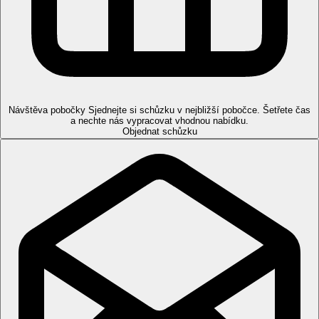
Snídaně, oběd a večeře formou bufetu, pozdní snídaně
Odpolední čaj, káva se zákuskem a zmrzlina
Půlnoční snack
Gözleme (turecké palačinky)
Místní i mezinárodní nealkoholické i alkoholické nápoje
(10.00–02.00 hod., v návaznosti na otevírací dobu
jednotlivých barů)
Jeden z barů otevřen 24 hodin denně
Návštěva pobočky
Sjednejte si schůzku v nejbližší pobočce. Šetřete čas
Pláž
a nechte nás vypracovat vhodnou nabídku.
Objednat schůzku
Dlouhá písečno-oblázková pláž, pro vstup do moře k dispozici
molo, pro vstup z pláže se doporučují boty, sprchy na pláži.
Lehátka a slunečníky na pláži zdarma.
Sportovní nabídka
Zdarma:
2 tenisové kurty s umělým povrchem (rezervace
nutná, vybavení a osvětlení za poplatek), fitness centrum, stolní
tenis, volejbal, šipky, aerobik, sportovní programy.
Za poplatek:
motorizované vodní sporty, výuka tenisu, masáže,
biliard a bowling.
Děti