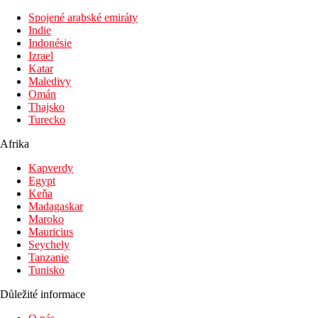
Spojené arabské emiráty
Indie
Indonésie
Izrael
Katar
Maledivy
Omán
Thajsko
Turecko
Afrika
Kapverdy
Egypt
Keňa
Madagaskar
Maroko
Mauricius
Seychely
Tanzanie
Tunisko
Důležité informace