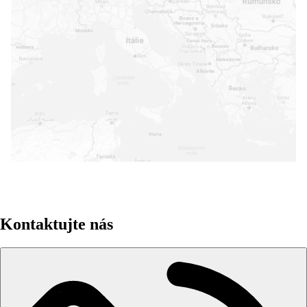
+
-
Leaflet
|
©
MapTiler
©
OpenStreetMap
contributors
Kontaktujte nás