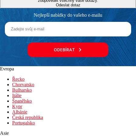
zodpovědět všechny vaše dotazy.
Odeslat dotaz
Nejlepší nabídky do vašeho e-mailu
ODEBÍRAT
Evropa
Řecko
Chorvatsko
Bulharsko
Itálie
Španělsko
Kypr
Albánie
Česká republika
Portugalsko
Asie