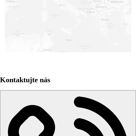
+
-
Leaflet
|
©
MapTiler
©
OpenStreetMap
contributors
Kontaktujte nás