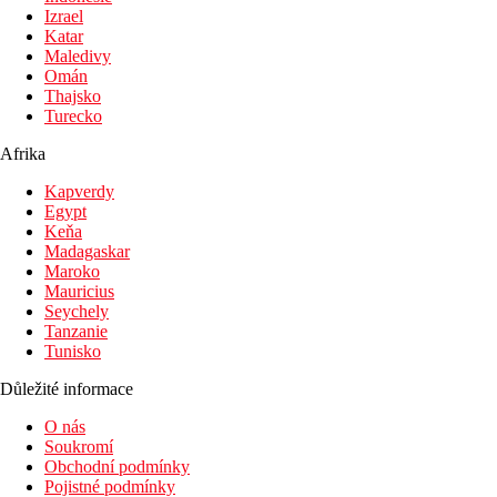
Izrael
Katar
Maledivy
Omán
Thajsko
Turecko
Afrika
Kapverdy
Egypt
Keňa
Madagaskar
Maroko
Mauricius
Seychely
Tanzanie
Tunisko
Důležité informace
O nás
Soukromí
Obchodní podmínky
Pojistné podmínky