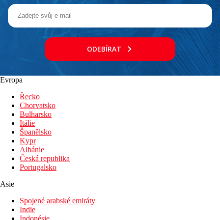
ODEBÍRAT
Evropa
Řecko
Chorvatsko
Bulharsko
Itálie
Španělsko
Kypr
Albánie
Česká republika
Portugalsko
Asie
Spojené arabské emiráty
Indie
Indonésie